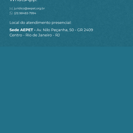
MAPA DO SITE
Sobre a AEPET
Notícias
Artigos
AEPET TV
Contato
Seja um Associado AEPET
Clique no botão abaixo para enviar as
informações necessárias para iniciarmos
o processo de associação.