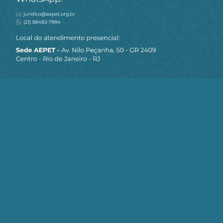
MAPA DO SITE
Sobre a AEPET
Notícias
Artigos
AEPET TV
Contato
Seja um Associado AEPET
Clique no botão abaixo para enviar as
informações necessárias para iniciarmos
o processo de associação.