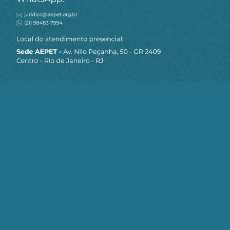
MAPA DO SITE
Sobre a AEPET
Notícias
Artigos
AEPET TV
Contato
Seja um Associado AEPET
Clique no botão abaixo para enviar as
informações necessárias para iniciarmos
o processo de associação.