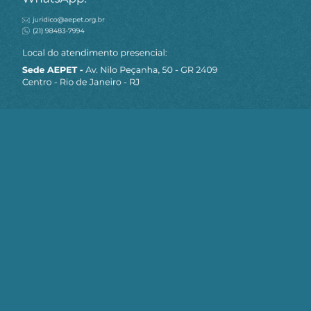
MAPA DO SITE
Sobre a AEPET
Notícias
Artigos
AEPET TV
Contato
Seja um Associado AEPET
Clique no botão abaixo para enviar as
informações necessárias para iniciarmos
o processo de associação.