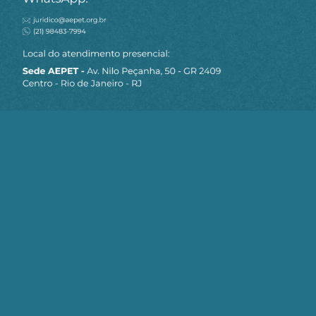
MAPA DO SITE
Sobre a AEPET
Notícias
Artigos
AEPET TV
Contato
Seja um Associado AEPET
Clique no botão abaixo para enviar as
informações necessárias para iniciarmos
o processo de associação.