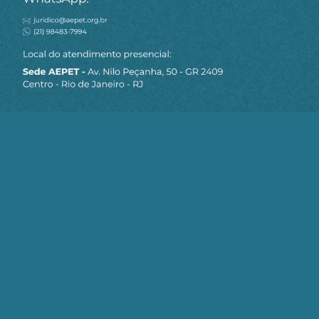
MAPA DO SITE
Sobre a AEPET
Notícias
Artigos
AEPET TV
Contato
Seja um Associado AEPET
Clique no botão abaixo para enviar as
informações necessárias para iniciarmos
o processo de associação.