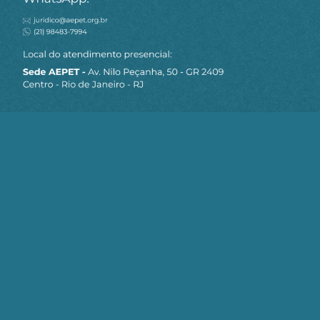
MAPA DO SITE
Sobre a AEPET
Notícias
Artigos
AEPET TV
Contato
Seja um Associado AEPET
Clique no botão abaixo para enviar as
informações necessárias para iniciarmos
o processo de associação.