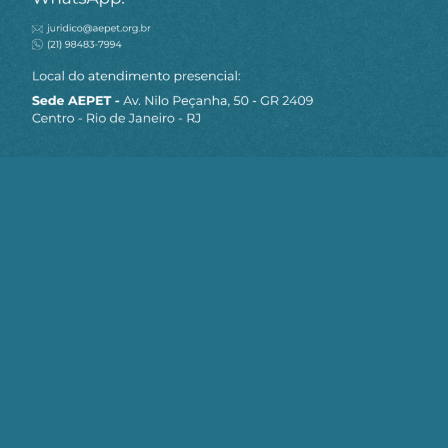
MAPA DO SITE
Sobre a AEPET
Notícias
Artigos
AEPET TV
Contato
Seja um Associado AEPET
Clique no botão abaixo para enviar as
informações necessárias para iniciarmos
o processo de associação.