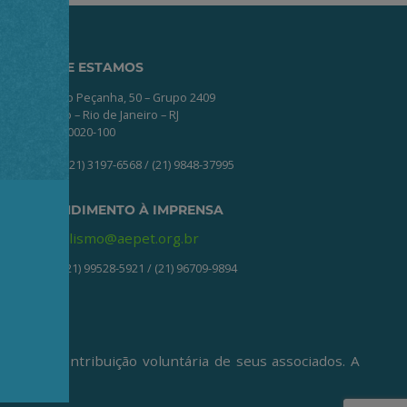
ONDE ESTAMOS
Av. Nilo Peçanha, 50 – Grupo 2409
Centro – Rio de Janeiro – RJ
CEP: 20020-100
(21) 3197-6568 / (21) 9848-37995
ATENDIMENTO À IMPRENSA
jornalismo@aepet.org.br
(21) 99528-5921 / (21) 96709-9894
ive da contribuição voluntária de seus associados. A