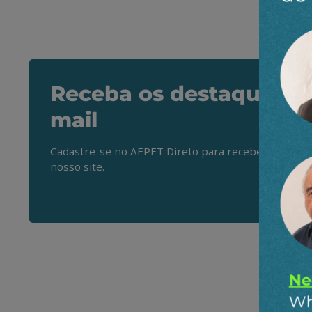
Receba os destaques do
mail
Cadastre-se no AEPET Direto para receber os princ
nosso site.