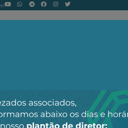
PET
NOTÍCIAS
ARTIGOS
AEPET TV
ASSOC
ir o novo canal da AEPET no WhatsApp e receber nossos 
Nenhuma notícia encontrada.