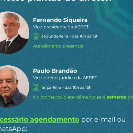
 dia por e-
ipais conteúdos publicados em
Ao clicar em “Cadastrar” você aceita re