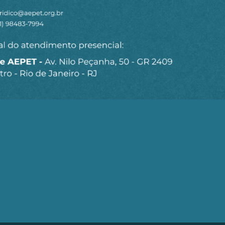
Seja um Associado AEPET
Clique no botão abaixo para enviar as
informações necessárias para iniciarmos o
processo de associação.
QUERO ME ASSOCIAR
trobrás (AEPET) é uma sociedade sem fins lucrativos, que v
brás e de seu Corpo Técnico.