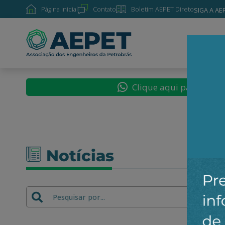
Página inicial
Contato
Boletim AEPET Direto
SIGA A AE
SOBRE
Clique aqui para segu
Notícias