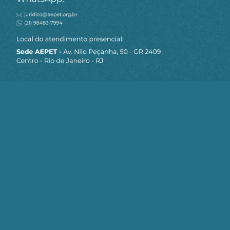
MAPA DO SITE
Sobre a AEPET
Notícias
Artigos
AEPET TV
Contato
Seja um Associado AEPET
Clique no botão abaixo para enviar as
informações necessárias para iniciarmos
o processo de associação.