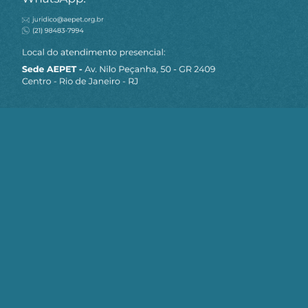
MAPA DO SITE
Sobre a AEPET
Notícias
Artigos
AEPET TV
Contato
Seja um Associado AEPET
Clique no botão abaixo para enviar as
informações necessárias para iniciarmos
o processo de associação.