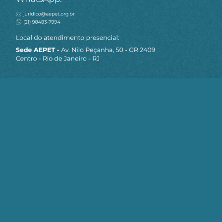
MAPA DO SITE
Sobre a AEPET
Notícias
Artigos
AEPET TV
Contato
Seja um Associado AEPET
Clique no botão abaixo para enviar as
informações necessárias para iniciarmos
o processo de associação.