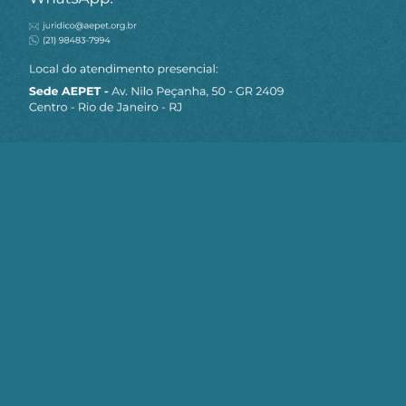
MAPA DO SITE
Sobre a AEPET
Notícias
Artigos
AEPET TV
Contato
Seja um Associado AEPET
Clique no botão abaixo para enviar as
informações necessárias para iniciarmos
o processo de associação.