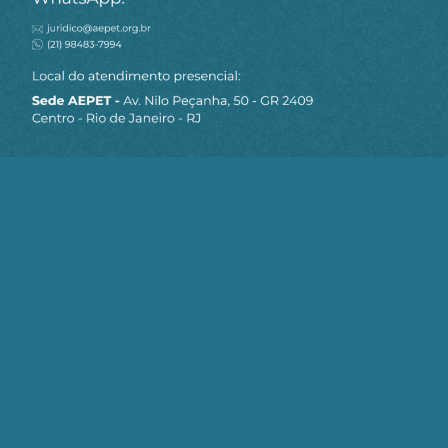
MAPA DO SITE
Sobre a AEPET
Notícias
Artigos
AEPET TV
Contato
Seja um Associado AEPET
Clique no botão abaixo para enviar as
informações necessárias para iniciarmos
o processo de associação.