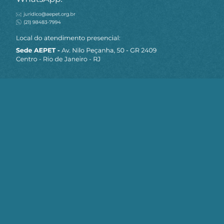
MAPA DO SITE
Sobre a AEPET
Notícias
Artigos
AEPET TV
Contato
Seja um Associado AEPET
Clique no botão abaixo para enviar as
informações necessárias para iniciarmos
o processo de associação.