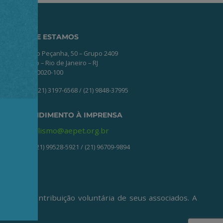
ONDE ESTAMOS
Av. Nilo Peçanha, 50 – Grupo 2409
Centro – Rio de Janeiro – RJ
CEP: 20020-100
(21) 3197-6568 / (21) 9848-37995
ATENDIMENTO À IMPRENSA
jornalismo@aepet.org.br
(21) 99528-5921 / (21) 96709-9894
ive da contribuição voluntária de seus associados. A