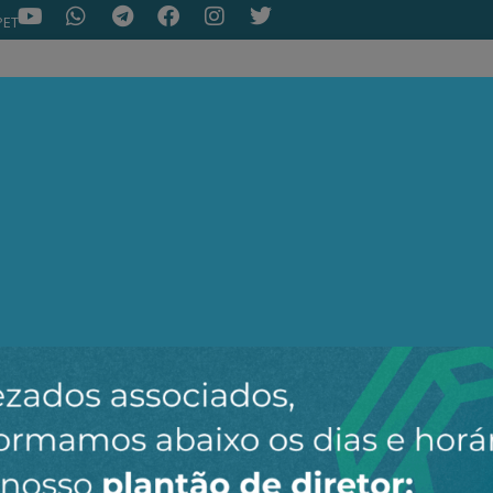
PET
NOTÍCIAS
ARTIGOS
AEPET TV
ASSOC
ir o novo canal da AEPET no WhatsApp e receber nossos 
Nenhuma notícia encontrada.