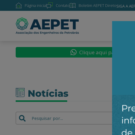
Página inicial
Contato
Boletim AEPET Direto
SIGA A AE
SOBRE
Clique aqui para segu
Notícias