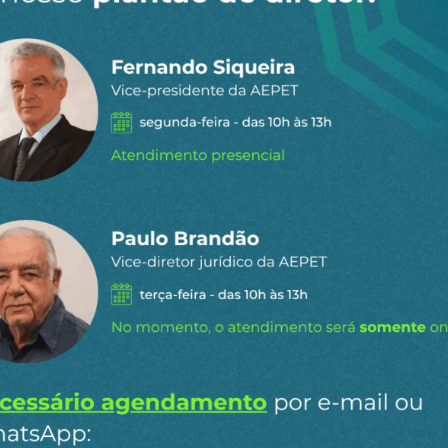
 dia por e-
ipais conteúdos publicados em
Ao clicar em “Cadastrar” você aceita re