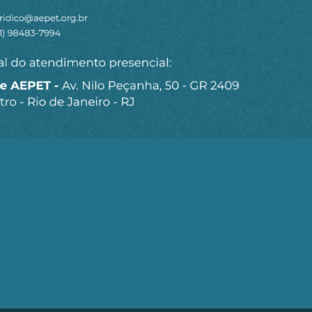
Seja um Associado AEPET
Clique no botão abaixo para enviar as
informações necessárias para iniciarmos o
processo de associação.
QUERO ME ASSOCIAR
trobrás (AEPET) é uma sociedade sem fins lucrativos, que v
brás e de seu Corpo Técnico.