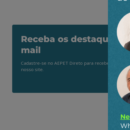
Receba os destaques do
mail
Cadastre-se no AEPET Direto para receber os princ
nosso site.