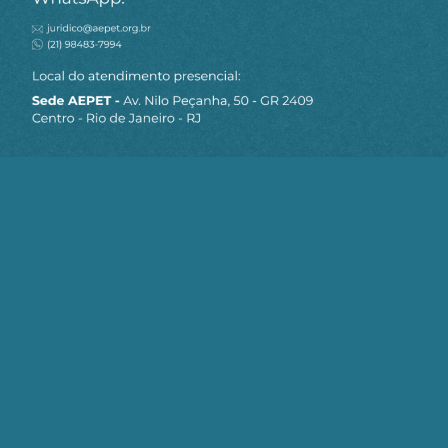
MAPA DO SITE
Sobre a AEPET
Notícias
Artigos
AEPET TV
Contato
Seja um Associado AEPET
Clique no botão abaixo para enviar as
informações necessárias para iniciarmos
o processo de associação.