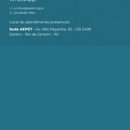
MAPA DO SITE
Sobre a AEPET
Notícias
Artigos
AEPET TV
Contato
Seja um Associado AEPET
Clique no botão abaixo para enviar as
informações necessárias para iniciarmos
o processo de associação.