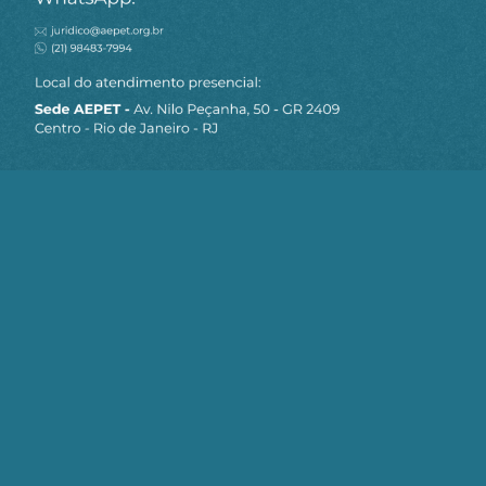
MAPA DO SITE
Sobre a AEPET
Notícias
Artigos
AEPET TV
Contato
Seja um Associado AEPET
Clique no botão abaixo para enviar as
informações necessárias para iniciarmos
o processo de associação.