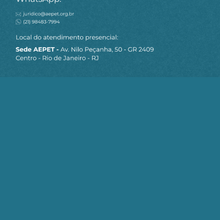
MAPA DO SITE
Sobre a AEPET
Notícias
Artigos
AEPET TV
Contato
Seja um Associado AEPET
Clique no botão abaixo para enviar as
informações necessárias para iniciarmos
o processo de associação.