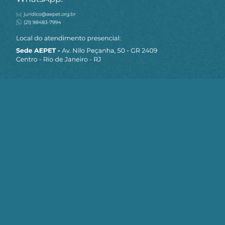
MAPA DO SITE
Sobre a AEPET
Notícias
Artigos
AEPET TV
Contato
Seja um Associado AEPET
Clique no botão abaixo para enviar as
informações necessárias para iniciarmos
o processo de associação.