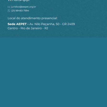
MAPA DO SITE
Sobre a AEPET
Notícias
Artigos
AEPET TV
Contato
Seja um Associado AEPET
Clique no botão abaixo para enviar as
informações necessárias para iniciarmos
o processo de associação.