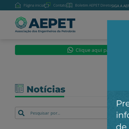
Página inicial
Contato
Boletim AEPET Direto
SIGA A AE
SOBRE
Clique aqui para segu
Notícias