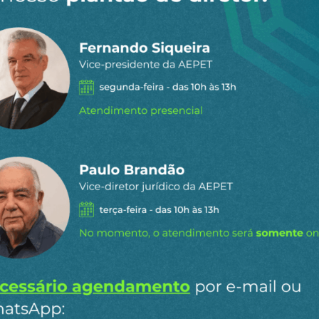
 dia por e-
ipais conteúdos publicados em
Ao clicar em “Cadastrar” você aceita re