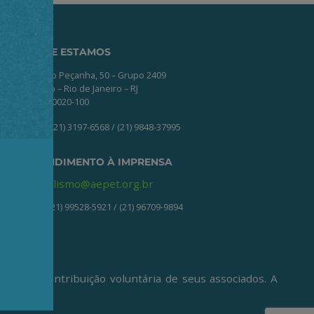
ONDE ESTAMOS
Av. Nilo Peçanha, 50 – Grupo 2409
Centro – Rio de Janeiro – RJ
CEP: 20020-100
(21) 3197-6568 / (21) 9848-37995
ATENDIMENTO À IMPRENSA
jornalismo@aepet.org.br
(21) 99528-5921 / (21) 96709-9894
ive da contribuição voluntária de seus associados. A