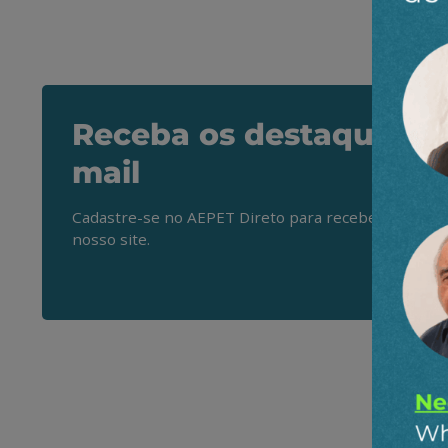
Receba os destaques do
mail
Cadastre-se no AEPET Direto para receber os princ
nosso site.