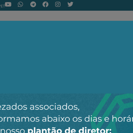
PET
NOTÍCIAS
ARTIGOS
AEPET TV
ASSOC
ir o novo canal da AEPET no WhatsApp e receber nossos 
Nenhuma notícia encontrada.