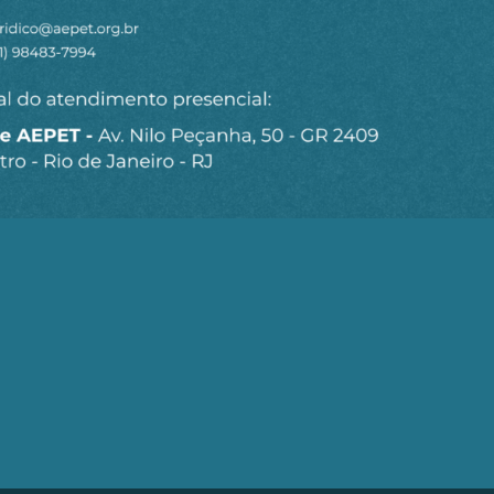
Seja um Associado AEPET
Clique no botão abaixo para enviar as
informações necessárias para iniciarmos o
processo de associação.
QUERO ME ASSOCIAR
trobrás (AEPET) é uma sociedade sem fins lucrativos, que v
brás e de seu Corpo Técnico.