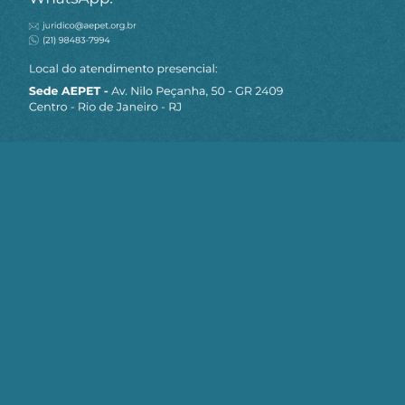
MAPA DO SITE
Sobre a AEPET
Notícias
Artigos
AEPET TV
Contato
Seja um Associado AEPET
Clique no botão abaixo para enviar as
informações necessárias para iniciarmos
o processo de associação.