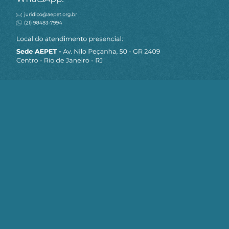
MAPA DO SITE
Sobre a AEPET
Notícias
Artigos
AEPET TV
Contato
Seja um Associado AEPET
Clique no botão abaixo para enviar as
informações necessárias para iniciarmos
o processo de associação.