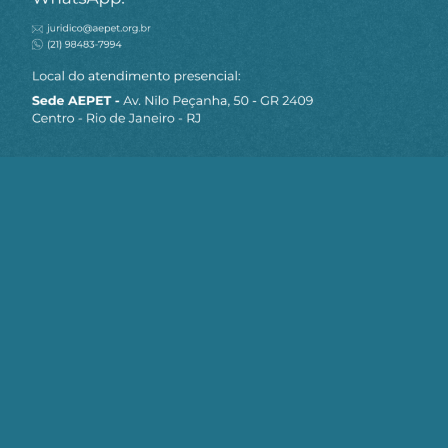
MAPA DO SITE
Sobre a AEPET
Notícias
Artigos
AEPET TV
Contato
Seja um Associado AEPET
Clique no botão abaixo para enviar as
informações necessárias para iniciarmos
o processo de associação.