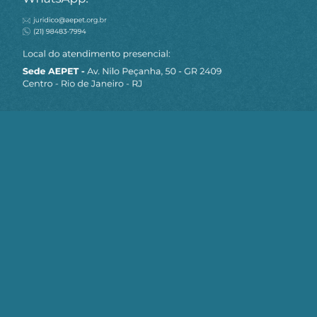
MAPA DO SITE
Sobre a AEPET
Notícias
Artigos
AEPET TV
Contato
Seja um Associado AEPET
Clique no botão abaixo para enviar as
informações necessárias para iniciarmos
o processo de associação.