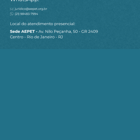
MAPA DO SITE
Sobre a AEPET
Notícias
Artigos
AEPET TV
Contato
Seja um Associado AEPET
Clique no botão abaixo para enviar as
informações necessárias para iniciarmos
o processo de associação.