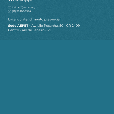
MAPA DO SITE
Sobre a AEPET
Notícias
Artigos
AEPET TV
Contato
Seja um Associado AEPET
Clique no botão abaixo para enviar as
informações necessárias para iniciarmos
o processo de associação.