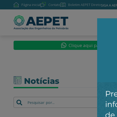
Página inicial
Contato
Boletim AEPET Direto
SIGA A AE
SOBRE
Clique aqui para segu
Notícias