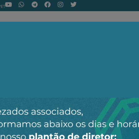
PET
NOTÍCIAS
ARTIGOS
AEPET TV
ASSOC
ir o novo canal da AEPET no WhatsApp e receber nossos 
Nenhuma notícia encontrada.