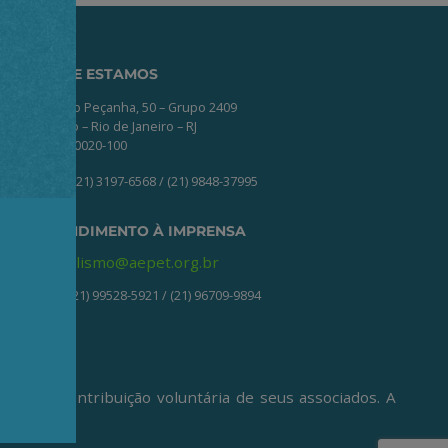
ONDE ESTAMOS
Av. Nilo Peçanha, 50 – Grupo 2409
Centro – Rio de Janeiro – RJ
CEP: 20020-100
(21) 3197-6568 / (21) 9848-37995
ATENDIMENTO À IMPRENSA
jornalismo@aepet.org.br
(21) 99528-5921 / (21) 96709-9894
ive da contribuição voluntária de seus associados. A