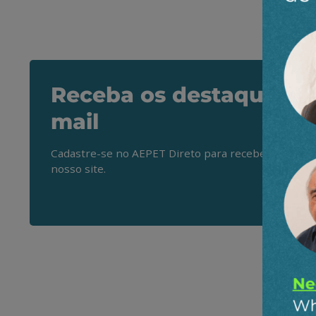
Receba os destaques do
mail
Cadastre-se no AEPET Direto para receber os princ
nosso site.