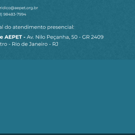
Seja um Associado AEPET
Clique no botão abaixo para enviar as
informações necessárias para iniciarmos o
processo de associação.
QUERO ME ASSOCIAR
trobrás (AEPET) é uma sociedade sem fins lucrativos, que v
brás e de seu Corpo Técnico.