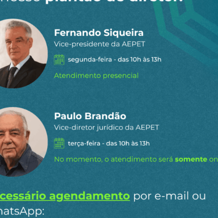
 dia por e-
ipais conteúdos publicados em
Ao clicar em “Cadastrar” você aceita re