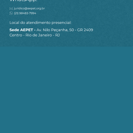
MAPA DO SITE
Sobre a AEPET
Notícias
Artigos
AEPET TV
Contato
Seja um Associado AEPET
Clique no botão abaixo para enviar as
informações necessárias para iniciarmos
o processo de associação.