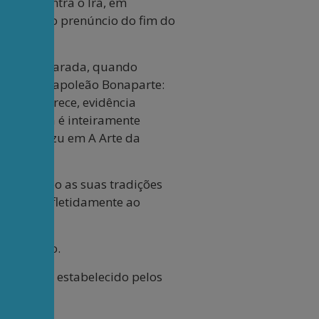
 guerra contra o Irã, em
sta como o prenúncio do fim do
te. Joga parada, quando
ibuída a Napoleão Bonaparte:
ao que parece, evidência
l apócrifa é inteiramente
por Sun Tzu em A Arte da
esmo tempo as suas tradições
apega irrefletidamente ao
nterrupção.
olvimento, estabelecido pelos