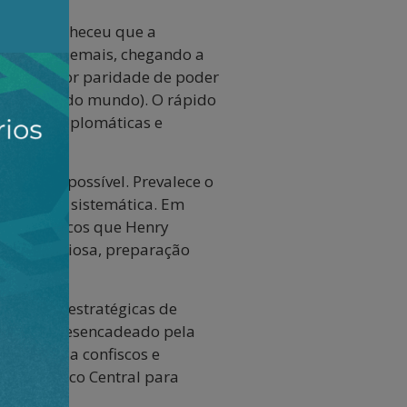
hina reconheceu que a
-se grande demais, chegando a
edidos por paridade de poder
dos países do mundo). O rápido
manobras diplomáticas e
pre que possível. Prevalece o
stilidade sistemática. Em
s estratégicos que Henry
lise minuciosa, preparação
 reservas estratégicas de
 petróleo desencadeado pela
expostas a confiscos e
s pelo Banco Central para