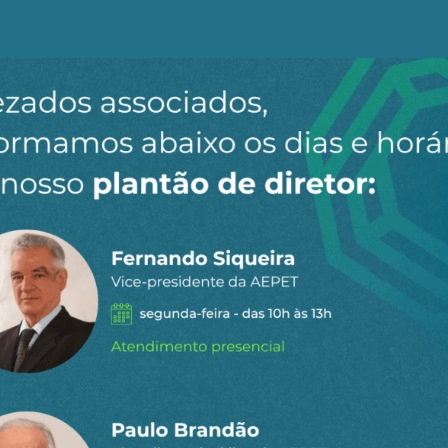
ld Trump pelo menos, e provavelmente antes disso, a C
a e esperar a hora” não era mais viável. A China tornara
s em termos econômicos (quando se comparam os PIBs m
na virou o principal parceiro comercial para a maioria 
jas e suspeitas. O país passou a ser alvo de intrigas, 
a cautela estratégica. Continuou evitando conflitos sem
es, mesmo quando o país está sob ataque ou enfrenta ho
ses mantêm o seu estilo tradicional de lidar com desafio
ro Sobre a China, descreveu como uma combinação de aná
sicológicos e políticos.
a, que se revelaria decisiva em 2026, foi a formação de
na sofre relativamente pouco com o choque de preços do
sas também as reservas monetárias do país, hoje menos 
rvas internacionais estão ocultas, tendo sido transferida
ncos públicos.