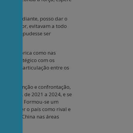
 2008 em diante, posso dar o
o superior, evitavam a todo
te ou que pudesse ser
to na retórica como nas
ento estratégico com os
icasse a articulação entre os
a de contenção e confrontação,
e Biden, de 2021 a 2024, e se
o passado. Formou-se um
aram a ver o país como rival e
olapar a China nas áreas