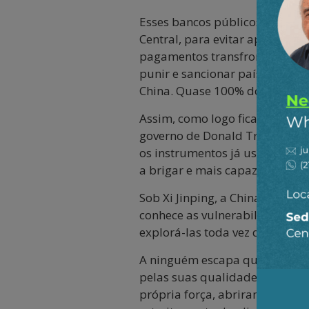
Esses bancos públicos també
Central, para evitar apreciaçã
pagamentos transfronteiriços 
punir e sancionar países cons
China. Quase 100% do comércio
Assim, como logo ficaria evid
governo de Donald Trump no s
os instrumentos já usados con
a brigar e mais capaz de enfre
Sob Xi Jinping, a China aparec
conhece as vulnerabilidades da
explorá-las toda vez que sofre
A ninguém escapa que a China 
pelas suas qualidades e ponto
própria força, abriram ao mesm