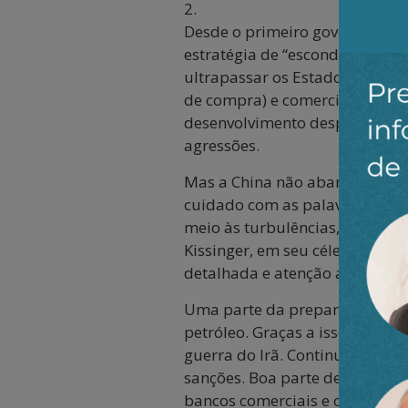
2.
Desde o primeiro governo Dona
estratégia de “esconder a forç
ultrapassar os Estados Unido
de compra) e comerciais (a Chi
desenvolvimento despertou inve
agressões.
Mas a China não abandonou a su
cuidado com as palavras e açõ
meio às turbulências, os chine
Kissinger, em seu célebre liv
detalhada e atenção a fatores p
Uma parte da preparação chines
petróleo. Graças a isso, a Chi
guerra do Irã. Continuam imen
sanções. Boa parte dessas rese
bancos comerciais e outros ba