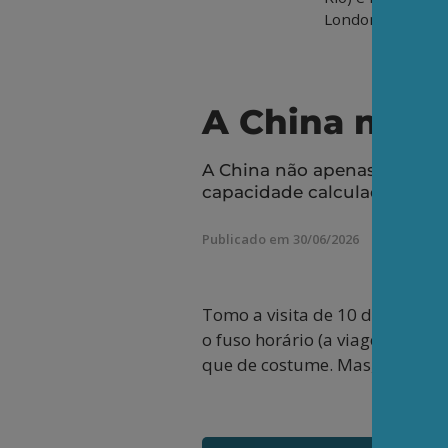
London School of
A China não 
A China não apenas resiste
capacidade calculada de cap
Publicado em 30/06/2026
Tomo a visita de 10 dias que f
o fuso horário (a viagem de vol
que de costume. Mas, enfim, v