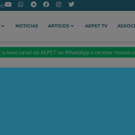
PET
NOTÍCIAS
ARTIGOS
AEPET TV
ASSOC
ir o novo canal da AEPET no WhatsApp e receber nossos 
Batista Jr.
atista Jr. é graduado em
as pela Pontifícia
lica do Rio de Janeiro (PUC-
 História Econômica pela