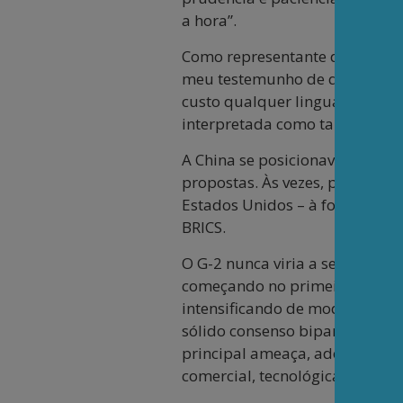
a hora”.
Como representante do Brasil 
meu testemunho de que os del
custo qualquer linguagem ou i
interpretada como tal.
A China se posicionava como u
propostas. Às vezes, passava-
Estados Unidos – à formação de
BRICS.
O G-2 nunca viria a se constit
começando no primeiro mandat
intensificando de modo dram
sólido consenso bipartidário d
principal ameaça, adotando d
comercial, tecnológica, militar