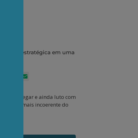
rudência estratégica em uma
al
App
itter
Facebook
LinkedIn
Email
abei de chegar e ainda luto com
lvez ainda mais incoerente do