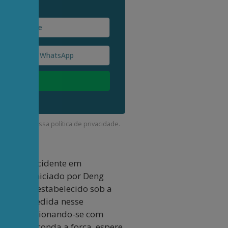
corda com a nossa
política de privacidade
.
o, com o Ocidente em
onômica iniciado por Deng
nacional estabelecido sob a
o bem-sucedida nesse
ções, posicionando-se com
ica – “esconda a força, espere