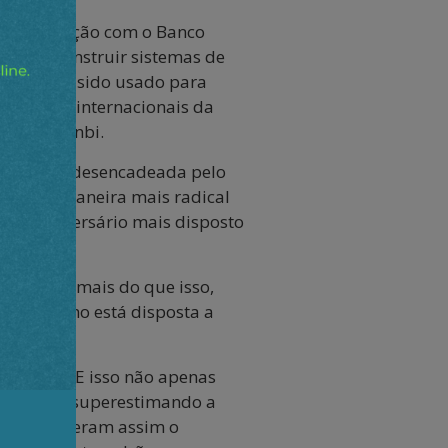
 coordenação com o Banco
eçou a construir sistemas de
e, que têm sido usado para
ansações internacionais da
s e renminbi.
tempestade desencadeada pelo
ndo de maneira mais radical
o, um adversário mais disposto
icácia e, mais do que isso,
nhece, como está disposta a
s.
 Unidos. E isso não apenas
. Os EUA, superestimando a
rã. Promoveram assim o