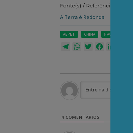
Fonte(s) / Referência(s):
A Terra é Redonda
AEPET
CHINA
PAULO NOGUEIR
Telegram
WhatsApp
Twitter
Facebook
LinkedI
Em
4
COMENTÁRIOS