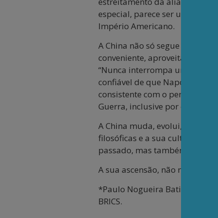
estreitamento da aliança entre 
especial, parece ser um marco
Império Americano.
A China não só segue estratég
conveniente, aproveitando os 
“Nunca interrompa um adversár
confiável de que Napoleão real
consistente com o pensamento 
Guerra, inclusive por exemplo 
A China muda, evolui, se adap
filosóficas e a sua cultura mi
passado, mas também não aba
A sua ascensão, não mais pacíf
*Paulo Nogueira Batista Jr. é 
BRICS.