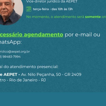
m compram moeda estrangeira no mercado cambial, em
o indesejada da moeda nacional. Além disso, a China com
como alternativa aos sistemas controlados pelo Ocident
iderados hostis. Cresceu também o uso do renminbi em tr
 Rússia/China, por exemplo, se faz atualmente em rublo
ente, a China estava bem posicionada para enfrentar a 
eu segundo mandato. Donald Trump veio com tudo, usa
tra a China no seu primeiro mandato. Encontrou, contud
ntar embates internacionais.
e como um adversário que sabe se defender com grande ef
 superpotência e dos seus aliados e satélites. Não só co
 alguma investida dos Estados Unidos ou de outros paíse
vem levando a melhor nessa confrontação com os Estado
s fortes, mas também por causa dos erros do adversário
o tempo frentes de conflito com a Rússia, a China e o I