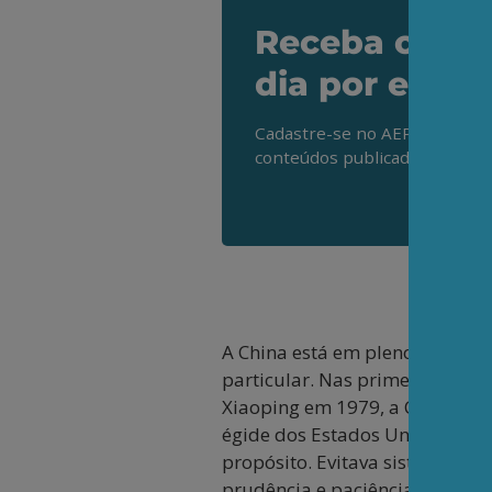
Receba os de
dia por e-mai
Cadastre-se no AEPET Direto 
conteúdos publicados em noss
A China está em pleno process
particular. Nas primeiras trê
Xiaoping em 1979, a China busc
égide dos Estados Unidos depo
propósito. Evitava sistematic
prudência e paciência estraté