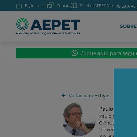
Página inicial
Contato
Boletim AEPET Direto
SIGA A AE
SOBRE
Clique aqui para segu
Voltar para Artigos
Paulo Nogueira 
Paulo Nogueira B
Ciências Econômic
Universidade Cató
Rio) e mestre em