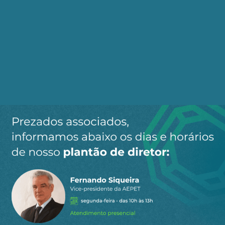
–, a direita brasileira, e ela se expressa nos
editoriais do jornalão paulista (ainda jornalão,
em que pese sua visível decadência), reclama de
nossa impertinência: essa teimosia de querer
andar com os próprios pés e pensar com a
própria cabeça, considerando nossos interesses,
próprios de povo, nação e Estado.
Os Mesquita, com os pés na
plantation
e na
cafeicultura, com suas promissórias penduradas
na Faria Lima, são saudosistas da Guerra Fria.
Reclamam nossa incondicionalidade aos
interesses do império norte-americano, em
guerra contra o mundo, e, nesses termos, não
podem entender que ainda defendamos o
multilateralismo e uma ordem internacional
fincada em regras que obrigam todos os Estados.
Para a direita brasileira, atrasada desde sempre,