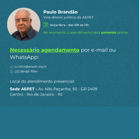
os princípios e as regras do direito internacional
não valem por si: dependem dos interesses de
poder que expressam. O papel de sua imprensa é
construir a falsa leitura da realidade.
Adeus ao companheiro Renato Rabelo
Vínhamos da mesma luta, caminhando em
espaços distintos: em comum, para além do
combate
tout court
à ditadura (consideradas as
mais variadas artes), unia-nos o projeto de
construir uma sociedade sem classes.
Avançávamos sobre os liberais, e sobre os que
entendiam que a luta deveria travar-se nos
limites da institucionalidade ditada pelos
militares.
Na verdade, o projeto socialista era o
leitmotiv
de
quase todas as correntes que então se batiam