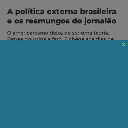
A política externa brasileira
e os resmungos do jornalão
O americanismo deixa de ser uma teoria.
Faz-se doutrina e fato. E chega aos dias de
hoje.
Publicado em 23/02/2026
Compartilhe:
Telegram
WhatsApp
Twitter
Facebook
LinkedIn
Email
Na Colônia, seria impensável qualquer norte de
política externa, e este quadro de inapetência
ideológica e impotência material se preserva no
Império, quando o novo Estado, formalmente
soberano, se depara com a preeminência
britânica,
capitis diminutio
com que conviverá o