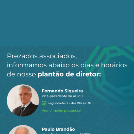
crise ambiental, pelos impactos da pandemia,
pela guerra na Ucrânia e pelas aceleradas
transformações tecnológicas, o cenário
internacional mudou de forma estrutural. E, mais
ainda, com o atual governo estadunidense de
Trump. Persistir em bases negociadoras
concebidas naquele período ignora essas
mudanças e compromete a capacidade dos
países do Mercosul de formular estratégias de
desenvolvimento compatíveis com os desafios
atuais.
O acordo foi fechado inicialmente em 2019, sob
governos alinhados a agendas liberalizantes
(Bolsonaro no Brasil, Macri na Argentina), e
consolida uma lógica na qual, como foi dito, o
Mercosul se especializa na exportação de bens
primários e extrativistas, enquanto importa