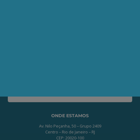
AEPET TV
Contato
Seja um Associado AEPET
Clique no botão abaixo para enviar as
informações necessárias para iniciarmos
o processo de associação.
QUERO ME ASSOCIAR
ONDE ESTAMOS
Av. Nilo Peçanha, 50 – Grupo 2409
Centro – Rio de Janeiro – RJ
CEP: 20020-100