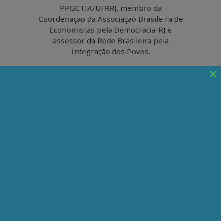
PPGCTIA/UFRRJ, membro da
Coordenação da Associação Brasileira de
Economistas pela Democracia-RJ e
assessor da Rede Brasileira pela
Integração dos Povos.
Acordo Mercosul-União
Europeia: nada a comemorar
Uma verdadeira parceria entre Mercosul e
União Europeia deveria ser repensada desde
suas bases, priorizando a defesa da paz
mundial, do multilateralismo, a integração
solidária entre povos e países, a
sustentabilidade ambiental e a cooperação
para o desenvolvimento.
Publicado em 23/01/2026
Compartilhe: