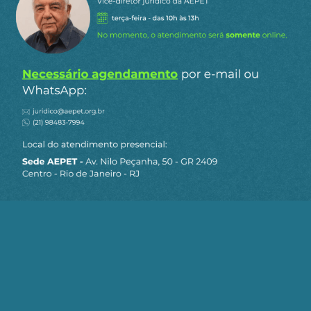
produtos manufaturados de alto valor agregado
da Europa. Tal desenho aprofunda a
dependência econômica, fragiliza a estrutura
produtiva regional e intensifica a crise
socioambiental, ao estimular a mineração
predatória, a grande agricultura exportadora e
formas de industrialização de baixo valor
agregado sustentadas pela desregulamentação
trabalhista e ambiental.
Além disso, o acordo impõe severas restrições ao
espaço de políticas públicas voltadas ao
desenvolvimento industrial, à inovação e ao
fortalecimento da agricultura familiar. As
tentativas a partir de 2023 de introdução de
cláusulas de “redução de danos”, especialmente
na área de compras públicas, não alterou a
essência de um tratado que limita alternativas de