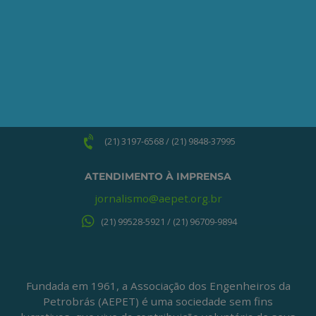
ONDE ESTAMOS
Av. Nilo Peçanha, 50 – Grupo 2409
Centro – Rio de Janeiro – RJ
CEP: 20020-100
(21) 3197-6568 / (21) 9848-37995
ATENDIMENTO À IMPRENSA
jornalismo@aepet.org.br
(21) 99528-5921 / (21) 96709-9894
Fundada em 1961, a Associação dos Engenheiros da
Petrobrás (AEPET) é uma sociedade sem fins