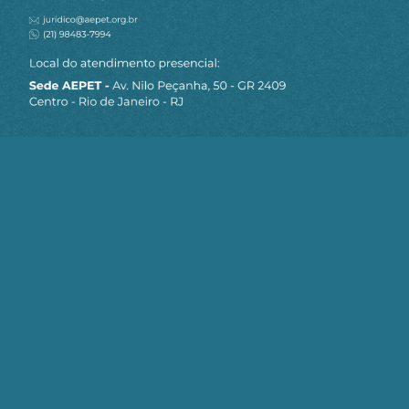
É preciso haver uma força externa ao planeta
Terra para executar a separação dos cabritos
e das ovelhas e penalizar os cabritos.
0
Responder
Malboro
Responder
Paulo
19 de dezembro de 2025
a
Machado
11:34
Mas isso já vai acontecer. Leia o livro de Apocalipse.
Está chegando a hora.
0
Responder
Richard Sledgery
18 de dezembro de 2025 09:03
Ué por que você não menciona os