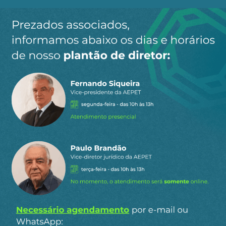
9
COMENTÁRIOS
Mais votado
Julio Alves
18 de dezembro de 2025 15:52
Começou o desespero dos “intelectuais”?
1
Responder
Paulo Machado
18 de dezembro de 2025 10:56