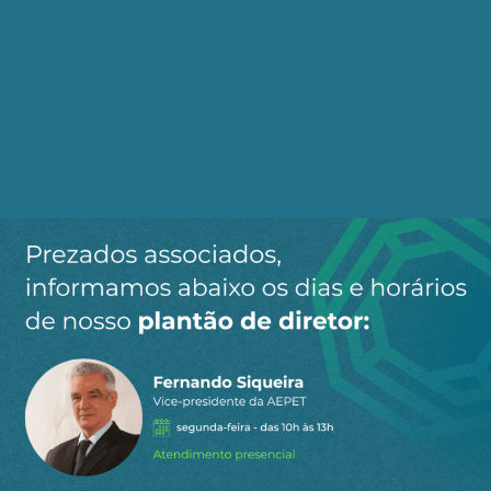
alternativas. Mas não sabemos.
Pelos dados do Observatório do Clima, 48% das
emissões de gases de efeito estufa no país vêm do
que se chama, grosso modo, de desmatamento;
26,5%, da agropecuária.
O Brasil pode atenuar seus problemas e ganhar
medalha de honra ao mérito ambiental se der
cabo do desmatamento e aumentar a eficiência
ecológica da agropecuária. Se vai virar "líder
global", quase tanto faz. É interesse nacional
elementar. Se não evitarmos o colapso da
Amazônia e a devastação final do Cerrado,
ficaremos também sem água e energia elétrica.
Fonte(s) / Referência(s):
BrasilAgro