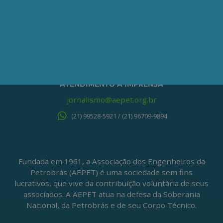
ONDE ESTAMOS
Av. Nilo Peçanha, 50 – Grupo 2409
Centro – Rio de Janeiro – RJ
CEP: 20020-100
(21) 3197-6568 / (21) 9848-37995
ATENDIMENTO À IMPRENSA
jornalismo@aepet.org.br
(21) 99528-5921 / (21) 96709-9894
Fundada em 1961, a Associação dos Engenheiros da
Petrobrás (AEPET) é uma sociedade sem fins
lucrativos, que vive da contribuição voluntária de seus
associados. A AEPET atua na defesa da Soberania
Nacional, da Petrobrás e de seu Corpo Técnico.