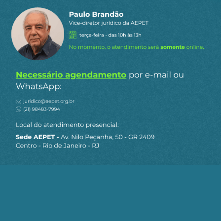
DESENVOLVIMENTO ECONÔMICO
DESMATAMENTO
ENERGIA
PETROLEO
TRANSIÇÃO ENERGÉTICA
Telegram
WhatsApp
Twitter
Facebook
LinkedIn
Email
3
COMENTÁRIOS
Mais votado