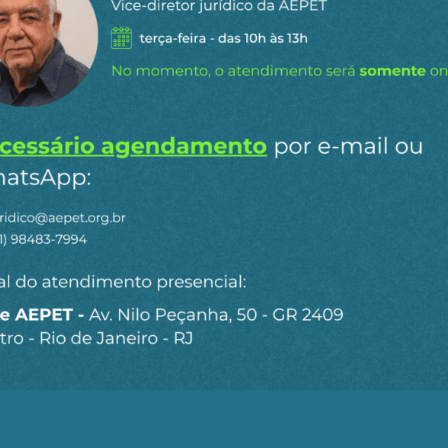
apenas ciclicamente altos.
cresce demais, o gestor de recursos se transforma em b
em rede de proteção. Opera em um mercado onde a regul
al
 gerencial ou setorial. Ela demonstra uma impossibilida
ste solução de mercado viável para investimentos produt
e exigem capital paciente e oferecem retornos distribuíd
mpetir com a renda fixa. Por que assumir risco operaci
 de 12% a 15% ao ano quando títulos públicos entregam
é clara: migrar para aplicações líquidas e seguras. O inv
e subsídios governamentais disfarçados.
 um impasse. Precisa de investimentos em infraestrutur