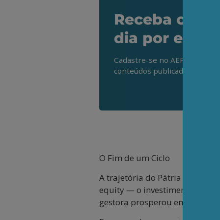
Receba os de
dia por e-mai
Cadastre-se no AEPET Direto 
conteúdos publicados em noss
O Fim de um Ciclo
A trajetória do Pátria ilustra
equity — o investimento direto
gestora prosperou em um mund