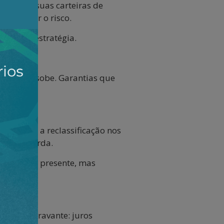
etraíram suas carteiras de
a assumir o risco.
e dessa estratégia.
implência sobe. Garantias que
seguida, a reclassificação nos
ivo da perda.
 tensão no presente, mas
nta um agravante: juros