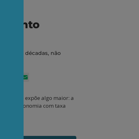
stimento
o longo de décadas, não
App
itter
Facebook
LinkedIn
Email
 crise que expõe algo maior: a
 em uma economia com taxa