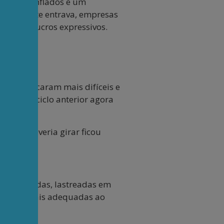
mercado) inflados e um
tal paciente entrava, empresas
clo com lucros expressivos.
mentos ficaram mais difíceis e
auge do ciclo anterior agora
al que deveria girar ficou
estruturadas, lastreadas em
íquidas, mais adequadas ao