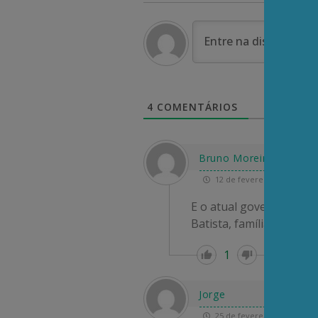
4
COMENTÁRIOS
Bruno Moreira Silva
12 de fevereiro de 2026 09
E o atual governo, que
Batista, família Moreira
1
Re
Jorge
25 de fevereiro de 2026 12