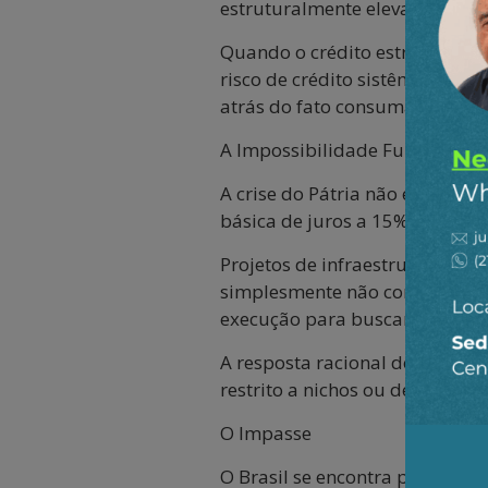
estruturalmente elevados, não 
Quando o crédito estruturado 
risco de crédito sistêmico s
atrás do fato consumado.
A Impossibilidade Fundament
A crise do Pátria não é apenas
básica de juros a 15%, não exi
Projetos de infraestrutura, qu
simplesmente não conseguem co
execução para buscar retornos
A resposta racional do capital 
restrito a nichos ou depende d
O Impasse
O Brasil se encontra preso em