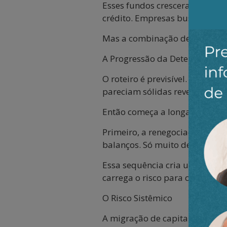
Esses fundos cresceram aprovei
crédito. Empresas buscando fi
Mas a combinação de juros ele
A Progressão da Deterioração
O roteiro é previsível. Empres
pareciam sólidas revelam fragi
Então começa a longa caminha
Primeiro, a renegociação das c
balanços. Só muito depois — q
Essa sequência cria uma ilusão
carrega o risco para o futuro.
O Risco Sistêmico
A migração de capital para cré