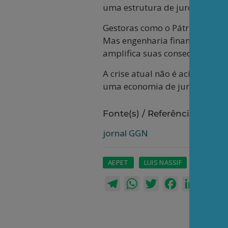
uma estrutura de juros que tor
Gestoras como o Pátria tentara
Mas engenharia financeira não
amplifica suas consequências.
A crise atual não é acidente de
uma economia de juros de curt
Fonte(s) / Referência(s):
jornal GGN
AEPET
LUIS NASSIF
SELIC
Telegram
WhatsApp
Twitter
Facebook
LinkedI
Em