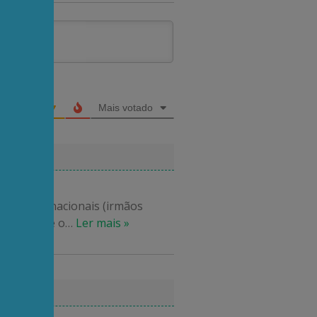
Mais votado
campeões nacionais (irmãos
baixar. Até o
…
Ler mais »