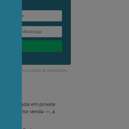
corda com a nossa
política de privacidade
.
lmente focada em private
o e posterior venda —, a