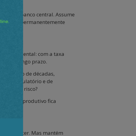
anco sem banco central. Assume
ação corre permanentemente
de fundamental: com a taxa
ivos de longo prazo.
os ao longo de décadas,
onal, regulatório e de
 13% sem risco?
estimento produtivo fica
a para crescer. Mas mantém