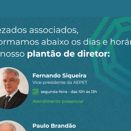
tando o vácuo deixado pelos bancos tradicionais, que r
nanciamento alternativo encontraram gestoras dispostas 
vados com desaceleração econômica revelou a fragilidad
as tomadoras enfrentam queda no fluxo de caixa. A inad
lidades invisíveis durante a estruturação.
da da negação contábil.
ondições. Depois, a extensão do prazo de pagamento. Em 
uando não há mais escapatória — o reconhecimento efet
 de estabilidade. No caso do Pátria, essa ilusão relaxa a
dito estruturado é fenômeno global, mas no Brasil enfre