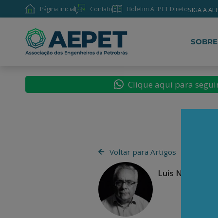
Página inicial
Contato
Boletim AEPET Direto
SIGA A AE
SOBRE
Clique aqui para segu
Voltar para Artigos
Luis Nassif