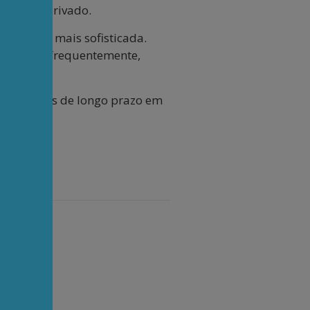
 o setor privado.
cada vez mais sofisticada.
s adia e, frequentemente,
nvestimentos de longo prazo em