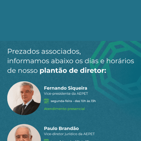
regulação.
Cap. 5 — O direito à informação precisa como
bem público.
Distingue “bem público” no sentido
econômico e no jurídico; assenta fundamentos
constitucionais; discute operacionalização e
limites; articula informação, confiança e
autonomia, com a
verificabilidade
como
condição da autonomia individual.
Cap. 6 — Por uma regulação democrática da
desinformação.
Critérios de intervenção legítima
a partir de um deslocamento decisivo da
pergunta: não “o conteúdo é verdadeiro?”,
mas
quem produziu, com quais recursos,
mediante quais estratégias de amplificação,
dirigindo-se a qual público e com quais efeitos
verificáveis
. O foco migra do conteúdo para as
estruturas de disseminação e para a assimetria