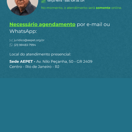
informacional. Propõe
deveres de diligência
escalonados pelo poder
— a exemplo de
instituições financeiras e operadoras de
infraestrutura essencial, em que mais poder de
influência implica mais responsabilidade, e não
por juízo moral, mas por alcance do risco. Mapeia
as respostas possíveis no ordenamento brasileiro
e deixa explicitamente em aberto a fronteira do
problema.
Fonte(s) / Referência(s):
GGN
AEPET
FAKE NEWS
LUIS NASSIF
Telegram
WhatsApp
Twitter
Facebook
LinkedIn
Email