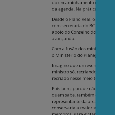
do encaminhamento dos temas, 
da agenda. Na prática, dá inst
Desde o Plano Real, o CMN era 
com secretaria do BC. Lula e 
apoio do Conselho do Desenvol
avançando.
Com a fusão dos ministérios d
o Ministério do Planejamento,
Imagino que um eventual gover
ministro só, recriando os mini
recriado nesse meio tempo.
Pois bem, porque não incluir n
quem sabe, também o da Agricu
representante da área empresar
conservaria a maioria, mas dar
membros. Para evitar um possív