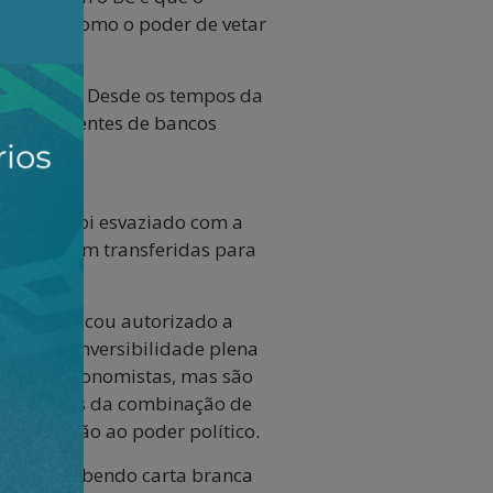
e, algo como o poder de vetar
is amplo. Desde os tempos da
 de presidentes de bancos
o, o CMN foi esvaziado com a
égicas foram transferidas para
1, o BC ficou autorizado a
cretar a conversibilidade plena
s entre economistas, mas são
 exclusivas da combinação de
em relação ao poder político.
eira, recebendo carta branca