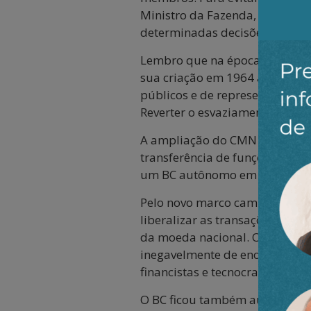
Ministro da Fazenda, além de 
determinadas decisões, por e
Lembro que na época da ditad
sua criação em 1964 até 1994, 
públicos e de representantes d
Reverter o esvaziamento do Co
A ampliação do CMN não seria s
transferência de funções estrat
um BC autônomo em relação ao
Pelo novo marco cambial, apro
liberalizar as transações inter
da moeda nacional. Ora, medid
inegavelmente de enorme impor
financistas e tecnocratas que
O BC ficou também autorizado 