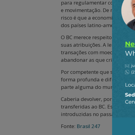
para regulamentar contas em m
e movimentação. De novo, cabe 
risco é que a economia brasile
dos países latino-americanos.
O BC merece respeito, tem um 
suas atribuições. A lei do mar
transações com moeda estrangei
abandonar as que criam vulnera
Por competente que seja, o BC
forma profunda e difícil de rev
parte alguma do mundo, até on
Caberia devolver, portanto, a
transferidas ao BC. Essa revis
introduzidas no passado recen
Fonte:
Brasil 247