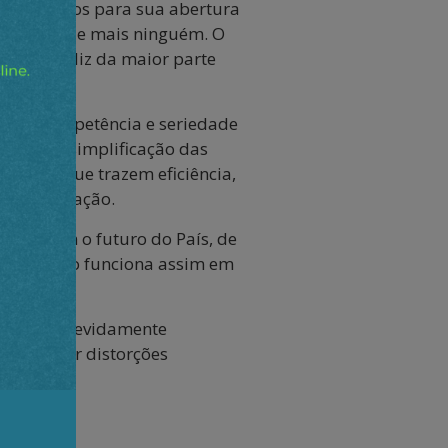
ocedimentos para sua abertura
do CMN ou de mais ninguém. O
inho infeliz da maior parte
a com competência e seriedade
ização e simplificação das
danças que trazem eficiência,
de dolarização.
e afetam o futuro do País, de
 eleito. Não funciona assim em
idades indevidamente
a corrigir distorções