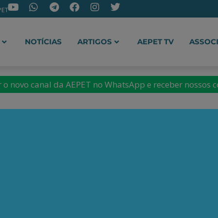
PET
NOTÍCIAS
ARTIGOS
AEPET TV
ASSOC
ir o novo canal da AEPET no WhatsApp e receber nossos 
Batista Jr.
atista Jr. é graduado em
as pela Pontifícia
lica do Rio de Janeiro (PUC-
 História Econômica pela