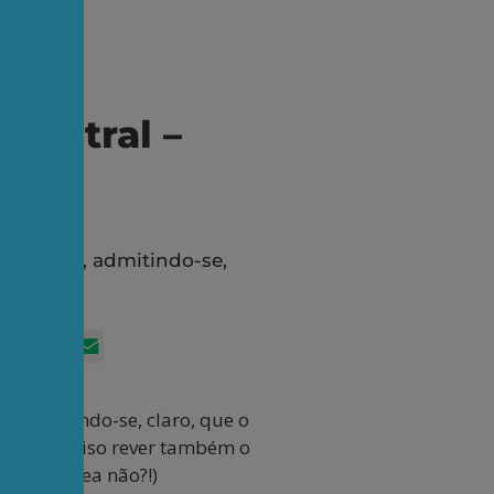
Central –
r de 2023, admitindo-se,
App
itter
Facebook
LinkedIn
Email
3, admitindo-se, claro, que o
 seria preciso rever também o
em que área não?!)