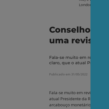
London School of
Conselho Mon
uma revisão 
Fala-se muito em revisão do 
claro, que o atual President
Publicado em 31/05/2022
Fala-se muito em revisão do arc
atual Presidente da República 
arcabouço monetário. Muita bar