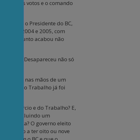
m dos três votos e o comando
jamento e o Presidente do BC,
o CMN em 2004 e 2005, com
 mas o assunto acabou não
icou pior. Desapareceu não só
lho.
a econômica nas mãos de um
ércio. O do Trabalho já foi
a e Comércio e do Trabalho? E,
ativo, incluindo um
 acadêmica? O governo eleito
ria então a ter oito ou nove
ontinue com o BC e que o