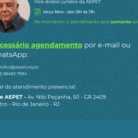
oeda estrangeira, inclusive quanto aos requisitos e pr
frisar, a seu critério exclusivo, sem passar pelo crivo 
ira possa ser paulatinamente dolarizada, seguindo o cam
bom quadro de funcionários e, regra geral, desempenh
co cambial tem certamente aspectos positivos, de modern
ra. Mas é preciso separar o joio do trigo. Manter as mu
bilidades para a economia brasileira e trazem o risco 
 não deve poder tomar decisões monetárias e cambiais qu
erter, por decisão autônoma, à revelia do poder político
de sei.
 um CMN ampliado e mais representativo, as responsabil
ão do arcabouço monetário seria um passo importante par
te.