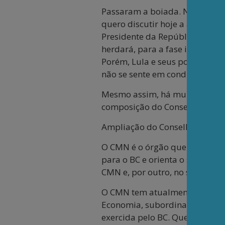
Passaram a boiada. Não só no
quero discutir hoje a autonomi
Presidente da República para o
herdará, para a fase inicial d
Porém, Lula e seus porta-voze
não se sente em condições de p
Mesmo assim, há muito que pode
composição do Conselho Monetá
Ampliação do Conselho Monetá
O CMN é o órgão que dá instruç
para o BC e orienta o sistema
CMN e, por outro, no seu esvaz
O CMN tem atualmente apenas t
Economia, subordinado ao prim
exercida pelo BC. Quem tem o 