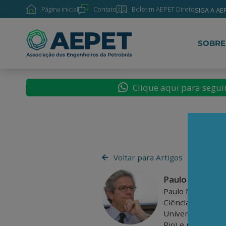
Página inicial
Contato
Boletim AEPET Direto
SIGA A AE
SOBRE
Clique aqui para segu
Voltar para Artigos
Paulo Nogueira 
Paulo Nogueira B
Ciências Econômic
Universidade Cató
Rio) e mestre em