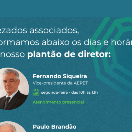
presidir o CMN, tenha um papel claramente preponderant
xemplo.
ura, nesse ponto mais democrática, o CMN era muito ma
o CMN contava com a presença de ministérios setoriais,
o setor empresarial e dos trabalhadores.
nselho Monetário Nacional
uficiente, entretanto. Ocorre que, no governo Bolsonar
égicas para o BC. Veja o absurdo, leitor. Decisões estrat
 governo eleito.
vado praticamente sem discussão pelo Congresso em 202
nacionais de capital, a seu critério, podendo no limite de
as desse podem ser defensáveis ou não, há controvérsia
tância, de difícil reversão, e não podem ficar nas mãos
 costuma comandar o BC – agora com mais independência 
a ampliar as hipóteses de uso interno da moeda estrang