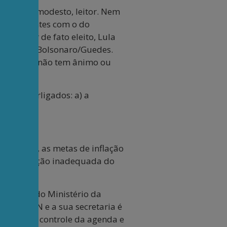
Vou ser modesto, leitor. Nem
 coincidentes com o do
. Se for de fato eleito, Lula
icados por Bolsonaro/Guedes.
 candidato não tem ânimo ou
mas interligados: a) a
 exemplo, as metas de inflação
 na composição inadequada do
Fazenda do Ministério da
ide o CMN e a sua secretaria é
 órgão dá controle da agenda e