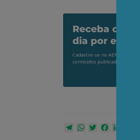
Receba os de
dia por e-mai
Cadastre-se no AEPET Direto 
conteúdos publicados em noss
Telegram
WhatsApp
Twitter
Facebook
LinkedI
Em