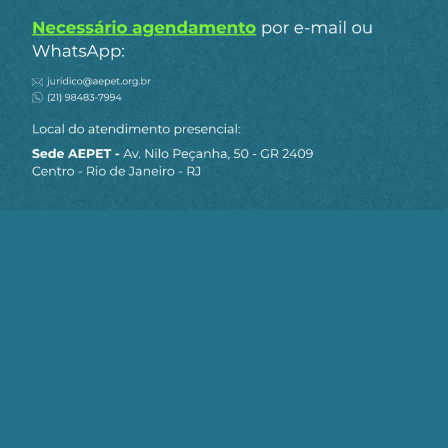
A grande crise do CORONAVÍRUS vai acelerar a
disfuncionalidade do Estado brasileiro e a
incapacidade absoluta de sua gestão econômica
para enfrentar essa crise, já era incapaz de
enfrentar a recessão precedente a crise do vírus.
Um comandante que não cuidava da limpeza do
quartel agora tem que enfrentar uma guerra de
verdade sem ter sequer a experiência anterior de
crises ou de funcionamento da gestão de políticas
públicas de amplo espectro. O Brasil está
entrando em uma grande guerra com simples
taifeiros para comandar a tropa, a guerra
econômica será muito maior que a guerra
sanitária e estamos sem lideranças e sem
inteligências para a tarefa.
Fonte:
GGN