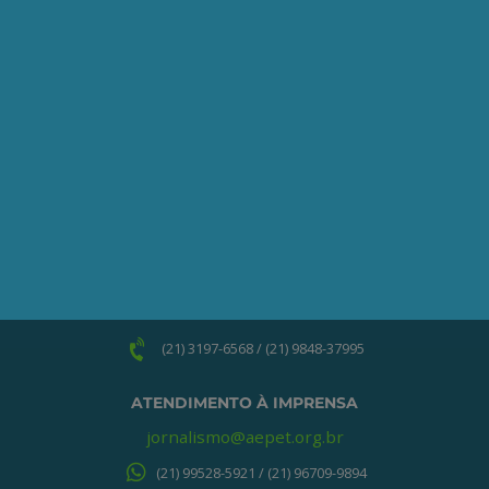
Clique no botão abaixo para enviar as
informações necessárias para iniciarmos
o processo de associação.
QUERO ME ASSOCIAR
ONDE ESTAMOS
Av. Nilo Peçanha, 50 – Grupo 2409
Centro – Rio de Janeiro – RJ
CEP: 20020-100
(21) 3197-6568 / (21) 9848-37995
ATENDIMENTO À IMPRENSA
jornalismo@aepet.org.br
(21) 99528-5921 / (21) 96709-9894