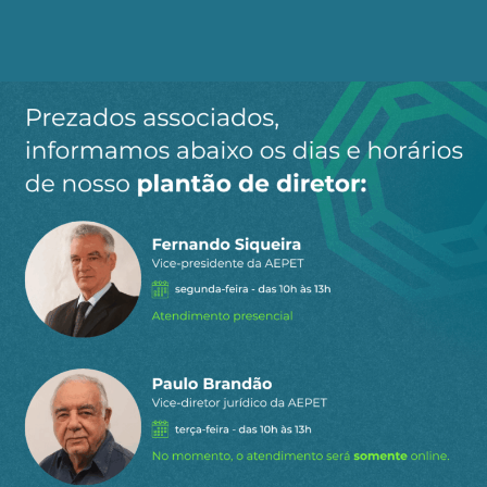
existe um outro que pode ser reformado. O
Escritório de Contas (GAO) vetou 2 trilhões de
dólares de programas militares sem lógica
econômica. O GAO custa vezes menos que nosso
Tribunal de Contas com seus Ministros e carros
com motoristas.
Essas são as disfuncionalidades que os
economistas de planilha não enxergam, eles
propõem CORTE LINEAR de gastos, corta-se tudo
com uma régua e não o que deve ser cortado.
Na maior crise econômica e financeira que se
avizinha, o Brasil conta apenas com economistas
de planilha de baixa estatura, poucos são MACRO
ECONOMISTAS, a maioria são economistas micro,
de mercado, analisam bolsa e índices e param
por ai, não têm visão de políticas públicas e
racionalidade econômica mais ampla.