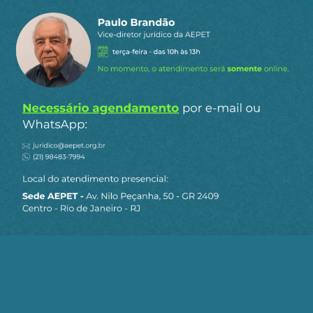
Estado, através de suas estatais e BNDES quem
garantiu o crescimento a taxas altíssimas entre
1950 e 1980, as estatais com suas compras de
bens e serviços e o BNDES financiando a expansão
das empresas, esse foi o modelo vitorioso e não a
simples transferência de ativos nacionais a
grupos especulativos, plano fracassado na
Argentina que vendeu tudo, até o Jardim
Zoológico de Buenos Aires e afundou em uma
recessão interminável, o Chile cavou com a receita
neoliberal uma mega crise social ainda não
resolvida, o México perdeu o rumo de um Pais
próspero e hoje vive rastejando frente ao seu
vizinho do Norte.
O NEOLIBERALISMO foi uma doutrina diabólica
que trouxe miséria e desemprego nos países
onde seu receituário especulativo foi aplicado. O