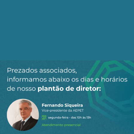
Thatcher tentou desmontar o sistema de seguro
saúde público e não conseguiu. Hoje a memória
de Mrs.Thatcher foi demonizada na Inglaterra,
virou pó, tais os danos que sua política causou ao
Reino Unido. O seu "neoliberalismo" foi uma
proposta demoníaca não seguida por nenhum
outro Pais do continente europeu, na França, por
exemplo, a EdF, grande companhia elétrica segue
controlada pelo Governo francês, inclusive com
investimentos no Brasil, há forte papel do Estado
na maioria dos países da União Europeia e seus
sólidos sistemas de saúde gratuitos.
O fim do ideal "neoliberal" deveria acender uma
luz amarela no Brasil, NÃO É MAIS ÉPOCA DE
PRIVATIZAÇÕES e sim do capital privado
CONSTRUIR ATIVOS NOVOS, há espaço no Brasil
para investimentos em muitos setores, mas é o