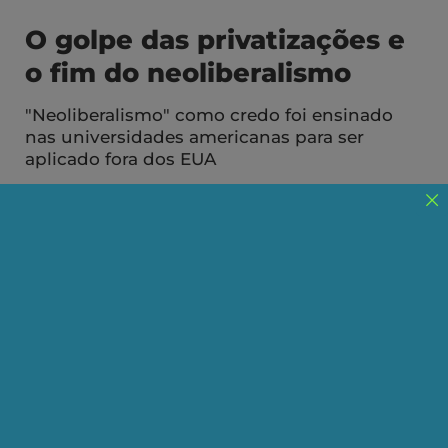
O golpe das privatizações e
o fim do neoliberalismo
"Neoliberalismo" como credo foi ensinado
nas universidades americanas para ser
aplicado fora dos EUA
Publicado em 27/01/2023
Compartilhe:
Telegram
WhatsApp
Twitter
Facebook
LinkedIn
Email
Um dos maiores "fake news" do pensamento
econômico do Século XX, nascido nos anos 70, foi
uma falsa repaginação dos conceitos de Adam
Smith vendido ao mundo como "neoliberalismo".
Nascido na Inglaterra, poucos países compraram
esse conceito, grandes economias emergentes do