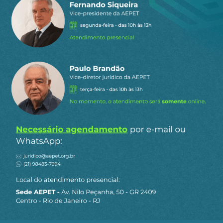
significativos e poderiam se converter em
impulsos para o processo de desenvolvimento
econômico, social e ambiental que o Brasil
tanto necessita. Ao privilegiar o atendimento
dos interesses da minoria social composta
pelos acionistas da empresa, a Petrobrás e o
governo federal frustraram todas as
expectativas criadas no interior da sociedade
quando da eleição de Lula para seu terceiro
mandato.
Petrobrás – Distribuição Anual de
Dividendos.
2023-2025 – R$ bi