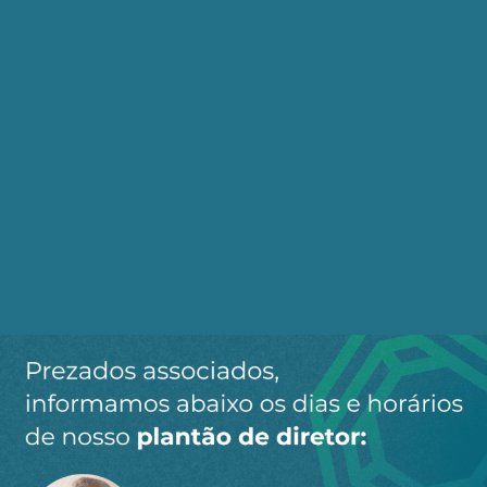
também bastante elevado. Ao não cumprir as
promessas de campanha de 2022, quando
afirmava que iria reestatizar as empresas do
grupo que haviam sido privatizadas por Temer
e Bolsonaro, o Presidente perdeu grandes
oportunidades de recolocar a empresa como
polo dinâmico da economia brasileira. Ele
manteve a lógica da austeridade fiscal
proposta pelo Novo Arcabouço sugerido a ele
por Fernando Haddad. Com isso, os saldos
operacionais positivos do resultado da
Petrobrás foram destinados prioritariamente
aos seus acionistas, ao invés de priorizar os
investimentos na estatal.
Entre 2023 e 2025, por exemplo, o
conglomerado distribuiu R$ 209 bi sob a forma
de dividendos, tal como pode ser observado no
gráfico abaixo. Estes valores anuais são