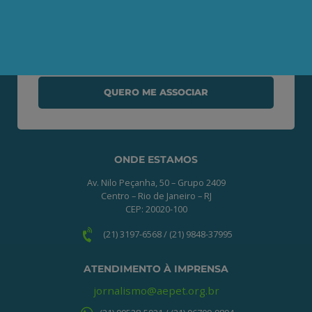
Clique no botão abaixo para enviar as
informações necessárias para iniciarmos
o processo de associação.
QUERO ME ASSOCIAR
ONDE ESTAMOS
Av. Nilo Peçanha, 50 – Grupo 2409
Centro – Rio de Janeiro – RJ
CEP: 20020-100
(21) 3197-6568 / (21) 9848-37995
ATENDIMENTO À IMPRENSA
jornalismo@aepet.org.br