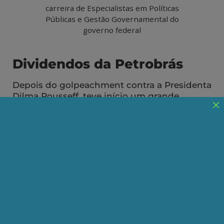
carreira de Especialistas em Políticas
Públicas e Gestão Governamental do
governo federal
Dividendos da Petrobrás
Depois do golpeachment contra a Presidenta
Dilma Rousseff, teve início um grande
movimento para promover a destruição da
Petrobrás.
Publicado em 20/05/2026
Compartilhe:
Telegram
WhatsApp
Twitter
Facebook
LinkedIn
Email