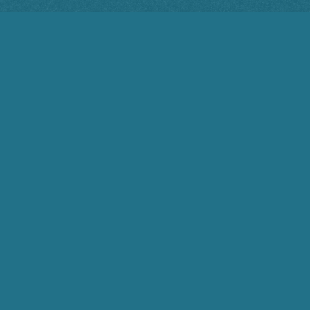
Paulo Machado
29 de agosto de 2024 12:30
Como é possível que um jornal antigo e
importante como a Folha se São Paulo ainda
não tenha enxergado o fracasso do
neoliberalismo, principalmente no âmbito
social para os países pobres. Evidentemente
que a Folha
…
Ler mais »
5
Responder
Masahiro Sekiyama
30 de agosto de 2024 10:47
Querer privatizar, é querer usar como escravo
econômico. Antes podia fazer tráfego de