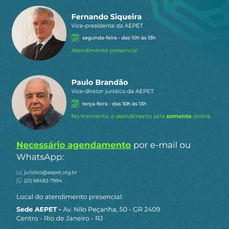
21
Responder
Pedro Francisco Alves
29 de agosto de 2024 08:11
Parabéns Rosangela , pelos comentários, está
mas do que provável que privatizar faz mal
ao Brasil. Infelizmente estes editores da folha
não querem o crescimento do nosso Brasil.
16
Responder
Marcelo B Fernandes
29 de agosto de 2024 09:59
“folha de são paulo”, Bah! Excrescência da
comunicação brasileira… lesa pátria…
6
Responder