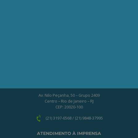
Seja um Associado AEPET
Clique no botão abaixo para enviar as
informações necessárias para iniciarmos
o processo de associação.
QUERO ME ASSOCIAR
ONDE ESTAMOS
Av. Nilo Peçanha, 50 – Grupo 2409
Centro – Rio de Janeiro – RJ
CEP: 20020-100
(21) 3197-6568 / (21) 9848-37995
ATENDIMENTO À IMPRENSA