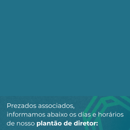
9
COMENTÁRIOS
Mais votado
Aurelio Laborda
28 de agosto de 2024 14:37
Pode estar certa, Sra.Eng., é má fé mesmo. A
Folha de São Paulo tem que ser processada
por esse crime de lesa-pátria.