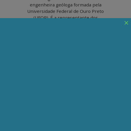
engenheira geóloga formada pela
Universidade Federal de Ouro Preto
(UFOP). É a representante dos
trabalhadores no Conselho de
Administração da Petrobrás
Folha defende privatização
de estatais e ignora
importância das empresas
para a economia do país
Editorial do jornal paulista mostra o
desconhecimento do papel crucial das
estatais no desenvolvimento do país
Publicado em 28/08/2024
Compartilhe:
Telegram
WhatsApp
Twitter
Facebook
LinkedIn
Email