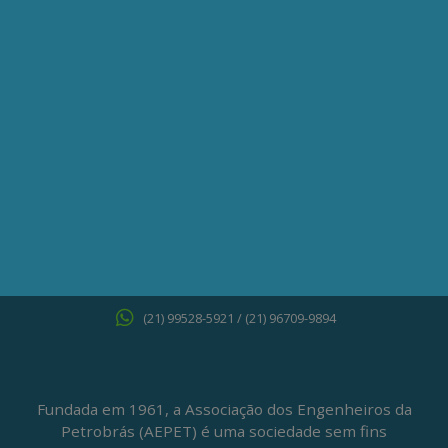
QUERO ME ASSOCIAR
ONDE ESTAMOS
Av. Nilo Peçanha, 50 – Grupo 2409
Centro – Rio de Janeiro – RJ
CEP: 20020-100
(21) 3197-6568 / (21) 9848-37995
ATENDIMENTO À IMPRENSA
jornalismo@aepet.org.br
(21) 99528-5921 / (21) 96709-9894
Fundada em 1961, a Associação dos Engenheiros da
Petrobrás (AEPET) é uma sociedade sem fins