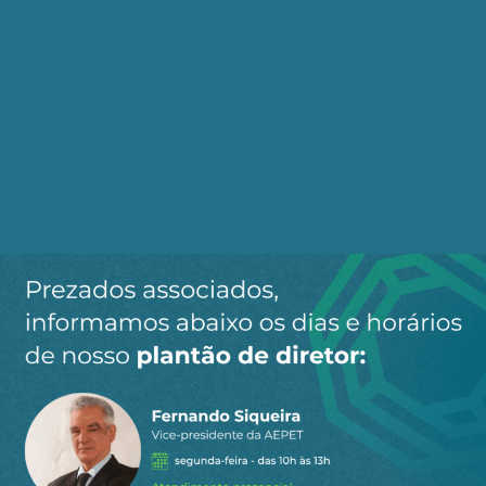
O Verdadeiro Debate
Por que manter essa liberdade irrestrita para
entrada e saída de capitais? Os “idiotas da
objetividade” dirão que o Brasil precisa de
investimento estrangeiro. Mas qual tipo?
Apenas o capital produtivo — aquele que investe
na economia real, em fábricas e setores novos — é
desejável. E para esse capital, a estabilidade
cambial é essencial.
Ao permitir o livre fluxo, abrimos as comportas
para o capital especulativo e afastamos o
investimento produtivo. Esse é o verdadeiro nó a
ser desatado para destravar o crescimento:
controlar o fluxo de capitais e enfrentar o tsunami
especulativo que ameaça a economia.