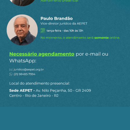
Fonte(s) / Referência(s):
GGN
AUDITORIA DA DÍVIDA PUBLICA
BANCO CENTRAL INDEPENDENTE
METAS DE INFLAÇÃO
POLÍTICA MONETÁRIA
Telegram
WhatsApp
Twitter
Facebook
LinkedIn
Email