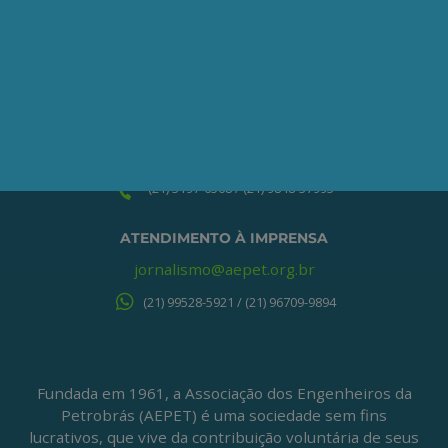
ONDE ESTAMOS
Av. Nilo Peçanha, 50 – Grupo 2409
Centro – Rio de Janeiro – RJ
CEP: 20020-100
(21) 3197-6568 / (21) 9848-37995
ATENDIMENTO À IMPRENSA
jornalismo@aepet.org.br
(21) 99528-5921 / (21) 96709-9894
Fundada em 1961, a Associação dos Engenheiros da
Petrobrás (AEPET) é uma sociedade sem fins
lucrativos, que vive da contribuição voluntária de seus