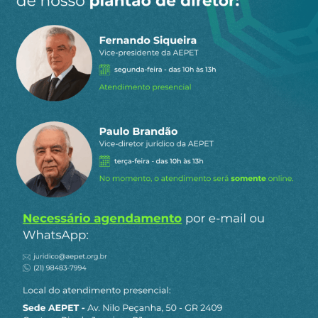
intermediador por definição, pode acumular? O
que efetivamente acontece no neoliberalismo é
que há um capital que gira em falso, como que
suspenso no ar, mas que é o eixo do capitalismo
na sua atual fase histórica.
Karl Marx, por sua vez, explica que a crise
econômica atual do capital não é uma crise de
carência, mas uma crise que se dá na riqueza, na
administração neoliberal da riqueza, no centro
mesmo do capitalismo. E é aí que ele aparece
com sua força extraordinária, com os
mecanismos clássicos de acumulação adaptados
às circunstâncias atuais.
Dizia George Lukács que o único elemento
ortodoxo do marxismo é o método, a dialética,
com sua adequação a situações históricas
diferenciadas. E é claro que no período em que