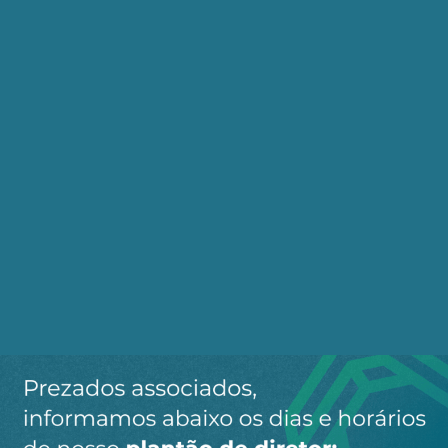
quantidade de regulamentações. Todo o ideário
neoliberal pode ser unificado na noção de
“desregulamentação”, com a esperança de que o
capital voltasse a investir e a economia a crescer.
Mas essa visão se esquece de uma afirmação de
Marx de que o capital não foi feito para produzir,
mas foi feito para acumular. Desregulamentado o
sistema, houve uma transferência gigantesca de
capitais do setor produtivo para o setor
financeiro, em sua modalidade especulativa, com
o qual se ganha mais em todos os lugares do
mundo, com taxas de juros altíssimas, impostos
baixíssimos, liquidez total.
É essa autonomização do capital financeiro que
acontece com a financeirização da economia. Daí
o paradoxo: como o capital financeiro,