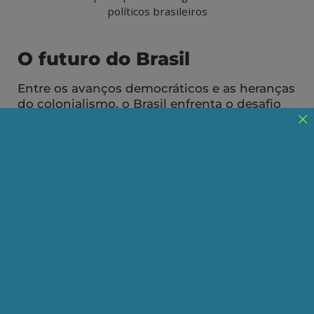
políticos brasileiros
O futuro do Brasil
Entre os avanços democráticos e as heranças
do colonialismo, o Brasil enfrenta o desafio
de superar o ciclo neoliberal para definir sua
soberania no século XXI
Publicado em 26/01/2026
Compartilhe:
Telegram
WhatsApp
Twitter
Facebook
LinkedIn
Email
Neste primeiro quarto do século XXI o Brasil se
reafirmou como uma democracia, que derrotou
uma tentativa de golpe militar, que restabeleceria
uma ditadura no país.