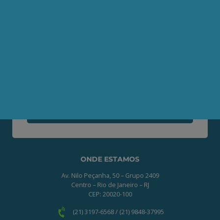
Contato
Seja um Associado AEPET
Clique no botão abaixo para enviar as
informações necessárias para iniciarmos
o processo de associação.
QUERO ME ASSOCIAR
ONDE ESTAMOS
Av. Nilo Peçanha, 50 – Grupo 2409
Centro – Rio de Janeiro – RJ
CEP: 20020-100
(21) 3197-6568 / (21) 9848-37995