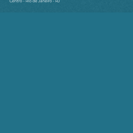
Marx parecia relativamente esquecido, uma série
de caracterizações nos incitava a não enfrentar a
ideia de que a sociedade atual é uma sociedade
capitalista, por seus mecanismos de acumulação,
de exploração, pois se trataria de uma sociedade
pós-industrial, de serviços, de informática.
Dessa forma se esgueirava dos elementos
essenciais que devem ser readequados, a
começar pela categoria trabalho, que precisaria
ser redefinida de maneira muito mais flexível por
conta das distintas formas, sofisticadas por um
lado e muito precárias por outro, que assumem a
força de trabalho.
No entanto, a ideia substancial de que vivemos
em uma sociedade capitalista está diretamente
colocada pela crise contemporânea da economia,
em que os elementos primários do capitalismo