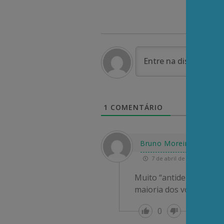
1
COMENTÁRIO
Bruno Moreira Silva
7 de abril de 2025 08:30
Muito “antidemocrático” 
maioria dos votos no exe
0
Re