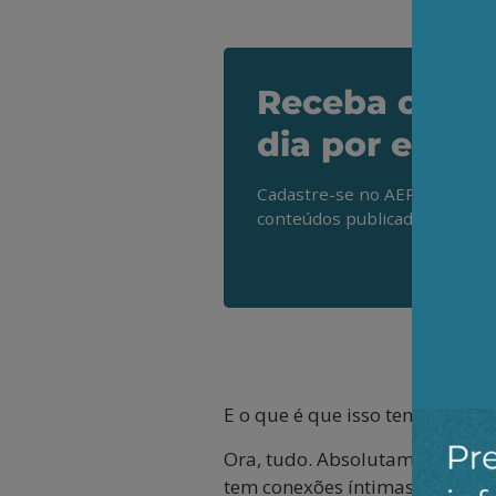
Receba os de
dia por e-mai
Cadastre-se no AEPET Direto 
conteúdos publicados em noss
E o que é que isso tem a ver c
Ora, tudo. Absolutamente tudo
tem conexões íntimas, ou mesm