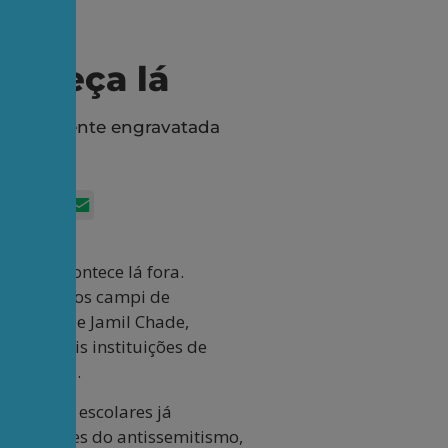
 começa lá
ntes, é gente engravatada
App
itter
Facebook
LinkedIn
Email
rasil. Acontece lá fora.
lastra pelos campi de
ortagem de Jamil Chade,
peitáveis instituições de
de Cornell.
liotecas escolares já
em agentes do antissemitismo,