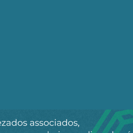
staques do
l
para receber os principais
o site.
Ao clicar em “Cadastrar” você aceita receber nossos e-mails e con
om a universidade pública no nosso país?
. Tudo e mais um pouco. A sanha repressora que se levan
o promíscuas, com facções da extrema direita antidemoc