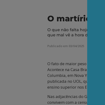
O martírio da
O que não falta hoje, seja 
que mal vê a hora de copiar 
Publicado em 03/04/2025
O fato de maior peso para o fut
Acontece na Casa Branca, em W
Columbia, em Nova York, de Tu
publicada no UOL, que o Depar
ensino superior nos Estados Un
Nas adjacências do Golfo do M
convivem com a censura. Trat