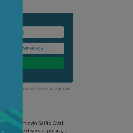
corda com a nossa
política de privacidade
.
tou a partir do Salão Oval
rática de diversos países, o