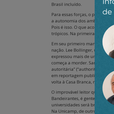
Brasil incluído.
Para essas forças, o paraíso se
a autonomia dos ambientes aca
Pois é isso. O que acontece no
trópicos. Na primeira oportuni
Em seu primeiro mandato, entr
nação. Lee Bollinger, um reno
expressou mais de uma vez seu
começa a morder. Sangue nos o
autoritária” (“authoritarian ta
em reportagem publicada em 20
volta à Casa Branca, mais infe
O improvável leitor que não duv
Bandeirantes, é gente engravat
universidades será brindada c
Na Unicamp, de outro. A Unesp 