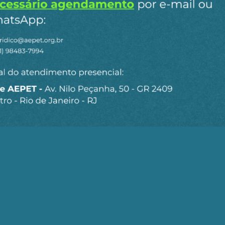
s. A gente já viu como termina. A gente parece que esquec
omo se fosse uma atração inédita. Nos Estados Unidos, o
 o poder estatal, num pacto de viés antidemocrático, pod
 preparar e reforçar suas alianças com suas irmãs do nor
expande quando sabe que é um só. A arte, a Filosofia e a
o, não têm fronteiras. Isso vale para as horas das gra
s de nos defender.
professor da ECA-USP
P
UNIVERSIDADES BRASILEIRAS
n
ail