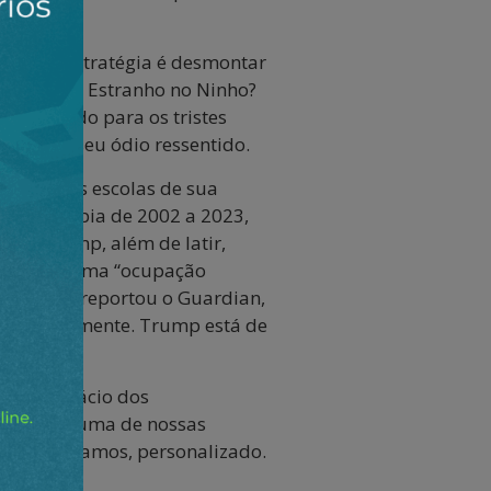
icos. Sua estratégia é desmontar
lson em O Estranho no Ninho?
 preparado para os tristes
ma, com seu ódio ressentido.
 melhores escolas de sua
diu Columbia de 2002 a 2023,
ra, Trump, além de latir,
romoveu a uma “ocupação
r, segundo reportou o Guardian,
a, infelizmente. Trump está de
eja no Palácio dos
ver”. Cada uma de nossas
jeito, digamos, personalizado.
derais.