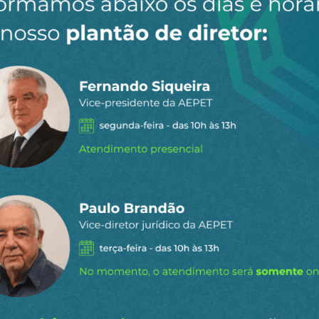
 efetiva na tirania e no brilho opaco dos olhos dos fanát
dêmicos e lobotomizar os cérebros. Você viu Jack Nicho
s Estados Unidos, hoje, é o ensaio geral do que vem sendo
dade, as tropas vão se pôr em movimento e virão para ci
e 2017 e 2020, Donald Trump enfrentou resistências nas
mado especialista em liberdade de expressão, que presi
 descontentamento com as rosnadas do republicano. Ago
lhos. O inquisidor do século 21 redobrou a carga e p
keover”), para usar aqui as palavras do próprio Bollinge
 de março. Bollinger não está mais à frente de Columbi
lizmente ainda.
ide: o que não falta hoje, seja no Congresso Nacional, s
ada que mal vê a hora de copiar o “authoritarian takeo
om uma blitzkrieg taylormade. Na USP o bote virá de um 
terá seu próprio roteiro. Assaltos parecidos virão nas fe