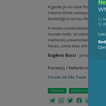
A gente já viu esse filme ante
mesmo filme começar de novo, c
tecnológica cerrou fileiras com
A nossa universidade precisa se
mundo todo, só sobrevive e se 
melhores universidades do mund
horas, como esta, em que temo
Eugênio Bucci
- jornalista e 
Fonte(s) / Referência(s):
Estado de São Paulo
CENSURA
REPRESSÃO
TRUM
Telegram
WhatsApp
Twitter
Facebook
LinkedI
Em