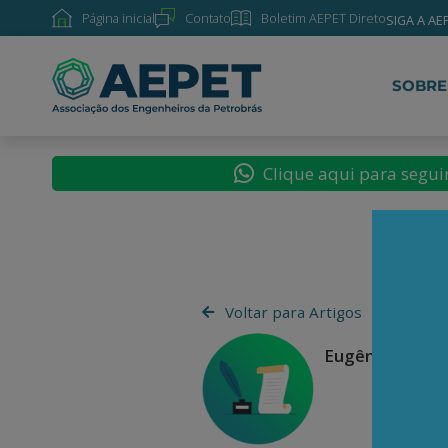
Página inicial
Contato
Boletim AEPET Direto
SIGA A AE
SOBRE
Clique aqui para segu
Voltar para Artigos
Eugênio Bucci