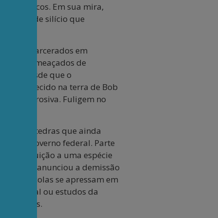
tra brancos. Em sua mira,
nhotos de silício que
estão encarcerados em
á se veem ameaçados de
posta. Desde que o
 nada parecido na terra de Bob
Chuva corrosiva. Fuligem no
era as cátedras que ainda
ber do governo federal. Parte
am a instituição a uma espécie
, Columbia anunciou a demissão
 Outras escolas se apressam em
dade sexual ou estudos da
eus sinais.