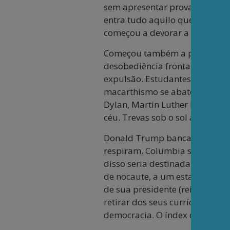
sem apresentar provas circun
entra tudo aquilo que desafin
começou a devorar a liberdad
Começou também a prender pes
desobediência frontal a deter
expulsão. Estudantes são vigi
macarthismo se abateu sobre m
Dylan, Martin Luther King, Jim
céu. Trevas sob o sol a pino.
Donald Trump banca o Torquem
respiram. Columbia sofreu um 
disso seria destinada ao combat
de nocaute, a um estado de le
de sua presidente (reitora), K
retirar dos seus currículos e 
democracia. O índex de vetos 