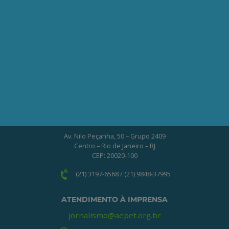
Clique no botão abaixo para enviar as
informações necessárias para iniciarmos
o processo de associação.
QUERO ME ASSOCIAR
ONDE ESTAMOS
Av. Nilo Peçanha, 50 – Grupo 2409
Centro – Rio de Janeiro – RJ
CEP: 20020-100
(21) 3197-6568 / (21) 9848-37995
ATENDIMENTO À IMPRENSA
jornalismo@aepet.org.br