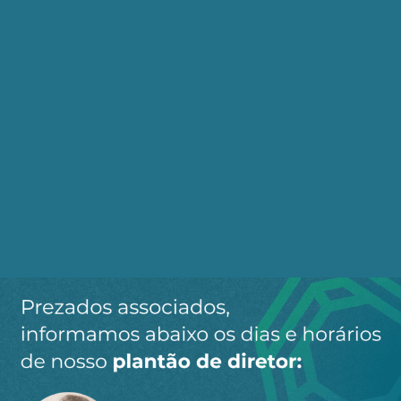
8,6% a.a. a CDI anualizada com base 252. Um ano
após, atingiu 13,65% a.a., no fim de 2023, 11,87%
a.a., de 2024, 11,77%, e no ano passado, 14,9%!
Beleza para os rentistas! O Rich ganhava cerca de
dezesseis mil reais mensais antes da retomada
das altas contínuas da Selic e já em 2021
alcançou quase setenta e cinco mil reais. Com os
juros compostos, no ano seguinte, R$ 126 mil
reais por mês, manteve esse patamar em 2023, e
foi elevado em 2024 para R$ 138 mil. Mas o ano
passado foi o mais extraordinário!
Os rendimentos nominais mensais foram
crescentes, saindo da faixa de R$ 150 mil reais, no
primeiro trimestre, até atingir o patamar de
duzentos mil reais em julho, mantendo-se em
torno desse valor mensal até dezembro. A média
mensal, considerando todo o ano, foi R$ 195 mil.