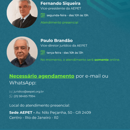
Considerando-se 22 dias úteis em cada mês, o
Rich ganhou mais de oito mil reais por dia, ou
seja, mil reais por hora de atividade dos juros em
sua jornada diária.
Renda passiva mensal é o dinheiro recebido
regularmente (todo mês) sem precisar trabalhar
ativamente por ele. Ele é gerado por ativos
(formas de manutenção de riqueza), investidos no
passado, como aluguéis de imóveis, dividendos
de ações, juros de investimentos financeiros ou
royalties de patentes, permitindo liberdade
financeira. Exige esforço inicial, para criar a fonte
de remuneração, mas depois gera fluxo de caixa
contínuo, fazendo seu dinheiro trabalhar por
você.
Não exige tempo de trabalho ativo contínuo como