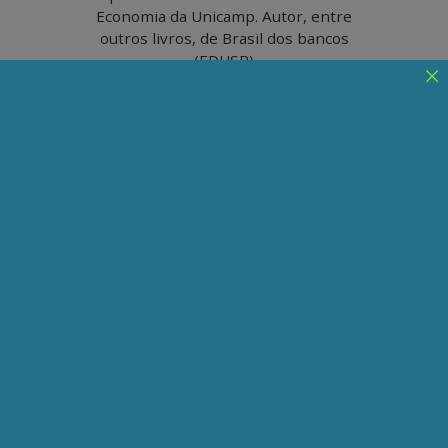
Economia da Unicamp. Autor, entre
outros livros, de Brasil dos bancos
(EDUSP)
Poor, Middle e Rich
O mesmo juro composto que enriquece
exponencialmente os ricos apenas alivia
superficialmente os pobres, cristalizando a
desigualdade em vez de reduzi-la
Publicado em 03/02/2026
Compartilhe:
Telegram
WhatsApp
Twitter
Facebook
LinkedIn
Email
Poor e Rich tinham como elo o enturmado Middle,
apelidado de “Milhão” por ter se tornado
milionário com a “pequena ajuda” da assistência