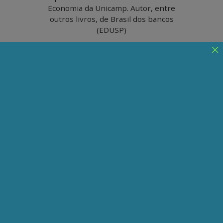
Economia da Unicamp. Autor, entre
outros livros, de Brasil dos bancos
(EDUSP)
Socialismo com
características chinesas
Thomas Piketty compara as estruturas
econômicas da China e do Ocidente,
abordando a estabilização da China em uma
economia mista, equilibrando propriedade
pública e privada
Publicado em 04/02/2025
Compartilhe:
Telegram
WhatsApp
Twitter
Facebook
LinkedIn
Email
“Além da questão ambiental”, segundo Thomas