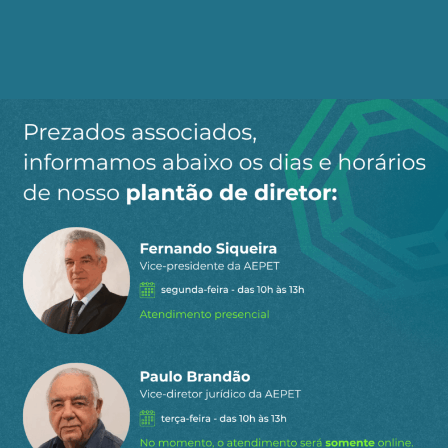
margens de manobra ao poder público”.
Seria necessário outro pós-guerra?! Ele reconhece
essa terapia “vir a gerar algumas crises, dado o
conservadorismo predominante”. A China se
industrializou sem recorrer à escravidão e ao
colonialismo, algo percebido pelo mundo diante
a eterna arrogância dos Estados Unidos a la
Trump se pressupondo autossuficiente.
Para Thomas Piketty, “a resposta apropriada ao
socialismo estatal e autoritário chinês seria
promover uma forma de socialismo democrático
e participativo, ecológico e pós-colonial,
finalmente atento ao Sul e a todas as
desigualdades e hipocrisias ocidentais”. Tal
evolução permitiria corresponderia à perda de
velocidade do neoliberalismo, declínio por conta