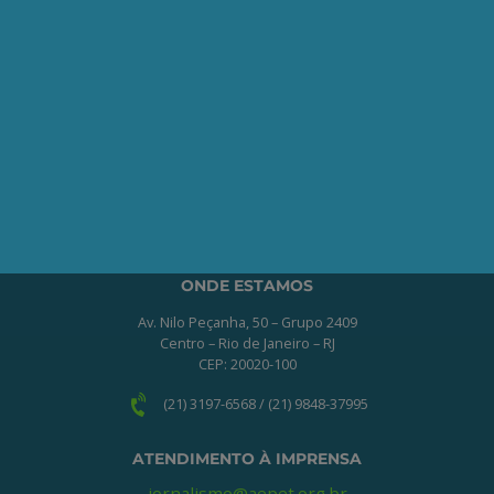
Seja um Associado AEPET
Clique no botão abaixo para enviar as
informações necessárias para iniciarmos
o processo de associação.
QUERO ME ASSOCIAR
ONDE ESTAMOS
Av. Nilo Peçanha, 50 – Grupo 2409
Centro – Rio de Janeiro – RJ
CEP: 20020-100
(21) 3197-6568 / (21) 9848-37995
ATENDIMENTO À IMPRENSA
jornalismo@aepet.org.br