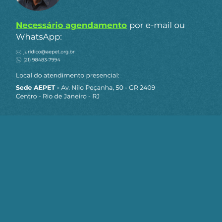
do fracasso das promessas reaganianas de
dinamização do crescimento pela
desregulamentação.
As classes médias e populares começaram a ter
sérias dúvidas quanto à globalização e ameaçam
ser capturadas pelo nativismo. “O risco é o
neoliberalismo ser substituído por diversas
formas de neonacionalismo, encarnadas pelo
trumpismo, pelo Brexit ou pela ascensão ao
poder dos nacionalismos turco, brasileiro e
indiano, movimentos políticos diversos, mas cujo
ponto em comum consiste em denunciar o peso
das responsabilidades estrangeiras e das
diferentes minorias dentro de seus próprios
países pelas suas mazelas nacionais”. Thomas
Piketty demonstra desconhecimento sobre o
Brasil.