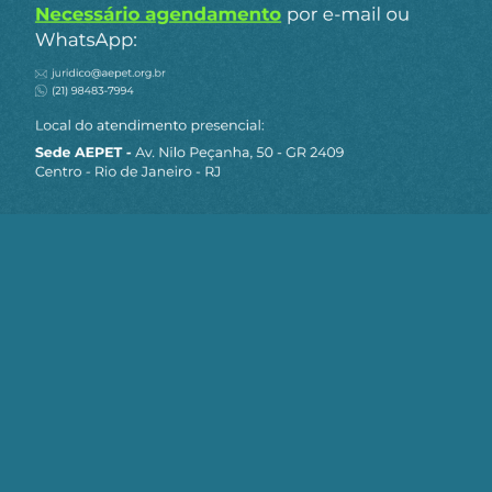
recorre a categorias metafísicas, mas é inspirado
por uma teoria da justiça (Luís Roberto Barroso,
“Neoconstitucionalismo e Constitucionalização do
Direito”, em Revista Eletrônica sobre a Reforma do
Estado, nº 9, março/maio 2007).
Estaria o presidente Barroso se vinculando ao
“Direito Justo”, de Karl Larenz, mas liberal e
socialmente excludente que os neoliberais da
Escola de Viena? E quem, senão abastados
financistas, aprovariam essas considerações se
não surgissem fantasiadas e mistificadas nos
hegemônicos veículos de comunicação?
Não radicalizamos. Apresentamos uma
formulação da estadunidense Martha Louise
Minow, decana da Harvard Law School, que foi
considerada para a Suprema Corte na época da
aposentadoria de John Paul Stevens: