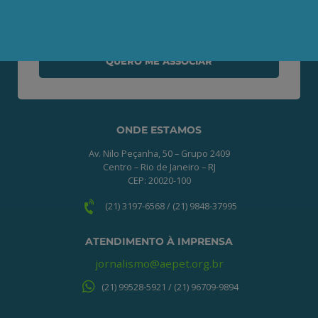
informações necessárias para iniciarmos
o processo de associação.
QUERO ME ASSOCIAR
ONDE ESTAMOS
Av. Nilo Peçanha, 50 – Grupo 2409
Centro – Rio de Janeiro – RJ
CEP: 20020-100
(21) 3197-6568 / (21) 9848-37995
ATENDIMENTO À IMPRENSA
jornalismo@aepet.org.br
(21) 99528-5921 / (21) 96709-9894