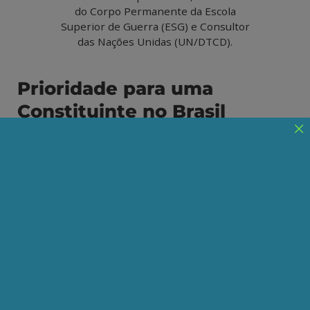
do Corpo Permanente da Escola
Superior de Guerra (ESG) e Consultor
das Nações Unidas (UN/DTCD).
Prioridade para uma
Constituinte no Brasil
Os desafios e as propostas para uma nova
Constituição no Brasil. Privatizações, direitos
individuais e o futuro do país em debate
Publicado em 13/12/2023
Compartilhe:
Telegram
WhatsApp
Twitter
Facebook
LinkedIn
Email
Nem bem o Brasil promulgava sua atual
Constituição, em 5 de outubro de 1988, a sétima