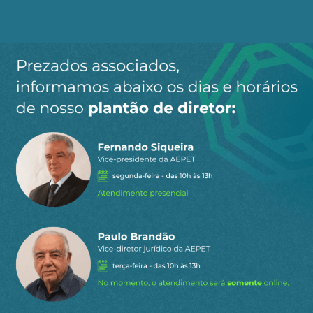
economia do país. Isso, no entanto, não eliminava
os mestiços, as classes média e empresarial.
As riquezas nacionais surgem como bens a serem
protegidos, tanto as minerais quanto as águas e
os bosques.
Prada caracteriza a pluralidade como o
fundamento do Estado e a forma de sua
soberania e democracia, com a participação de
todos. O Estado renuncia ao Federalismo e
constrói um modelo unitário e popular.
O Brasil de 2023
Nosso país vive a grave crise da legitimidade. Não
foi o Centrão que o povo elegeu, muito menos um
Supremo Tribunal Federal (STF), cujo atual
presidente entende que o valor do direito não